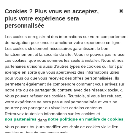
Cookies ? Plus vous en acceptez,
✖
MENU
plus votre expérience sera
personnalisée
Les cookies enregistrent des informations sur votre comportement
Connexion
de navigation pour ensuite améliorer votre expérience en ligne.
Les cookies strictement nécessaires garantissent le bon
Réservé aux clientes et clients Priority Banking
fonctionnement et la sécurité du site. Vous ne pouvez pas refuser
Exclusive, Private Banking ou Wealth Management.
ces cookies, que nous sommes les seuls à installer. Nous et nos
partenaires utilisons aussi d’autres types de cookies qui font par
Adresse email
exemple en sorte que vous aperceviez des informations utiles
pour vous ou que vous receviez des offres personnalisées. Ils
permettent également de comprendre comment vous arrivez sur
notre site ou de partager du contenu avec des réseaux sociaux.
Il s'agit de l'adresse e-mail utilisée lors de votre
inscription sur MyExperts.
Vous pouvez refuser ces cookies. Toutefois, si vous les refusez,
votre expérience ne sera pas aussi personnalisée et vous ne
Mot de passe
pourrez pas partager ou visualiser certains contenus.
Retrouvez toutes les informations sur les cookies et
nos partenaires
notre politique en matière de cookies
dans
.
Vous pouvez toujours modifier vos choix de cookies via le lien
Avez-vous oublié votre mot de passe ?
cookies au bas de nos pages web.