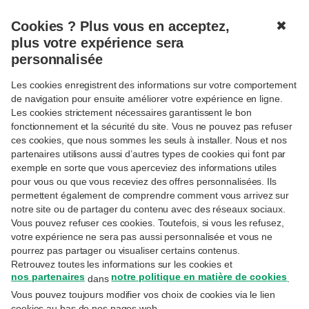
Cookies ? Plus vous en acceptez,
✖
MENU
plus votre expérience sera
personnalisée
Les cookies enregistrent des informations sur votre comportement
Connexion
de navigation pour ensuite améliorer votre expérience en ligne.
Les cookies strictement nécessaires garantissent le bon
Réservé aux clientes et clients Priority Banking
fonctionnement et la sécurité du site. Vous ne pouvez pas refuser
Exclusive, Private Banking ou Wealth Management.
ces cookies, que nous sommes les seuls à installer. Nous et nos
partenaires utilisons aussi d’autres types de cookies qui font par
Adresse email
exemple en sorte que vous aperceviez des informations utiles
pour vous ou que vous receviez des offres personnalisées. Ils
permettent également de comprendre comment vous arrivez sur
notre site ou de partager du contenu avec des réseaux sociaux.
Il s'agit de l'adresse e-mail utilisée lors de votre
inscription sur MyExperts.
Vous pouvez refuser ces cookies. Toutefois, si vous les refusez,
votre expérience ne sera pas aussi personnalisée et vous ne
Mot de passe
pourrez pas partager ou visualiser certains contenus.
Retrouvez toutes les informations sur les cookies et
nos partenaires
notre politique en matière de cookies
dans
.
Vous pouvez toujours modifier vos choix de cookies via le lien
Avez-vous oublié votre mot de passe ?
cookies au bas de nos pages web.