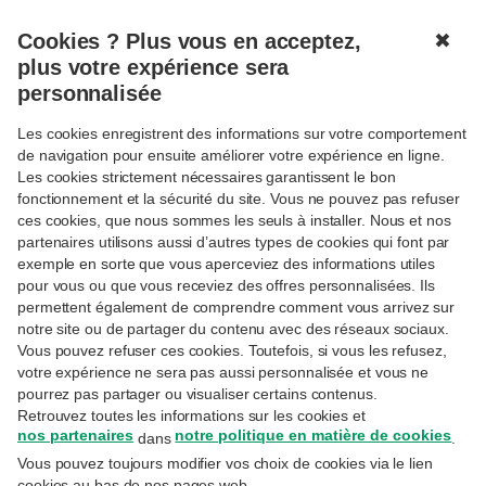
Cookies ? Plus vous en acceptez,
✖
MENU
plus votre expérience sera
personnalisée
Les cookies enregistrent des informations sur votre comportement
Connexion
de navigation pour ensuite améliorer votre expérience en ligne.
Les cookies strictement nécessaires garantissent le bon
Réservé aux clientes et clients Priority Banking
fonctionnement et la sécurité du site. Vous ne pouvez pas refuser
Exclusive, Private Banking ou Wealth Management.
ces cookies, que nous sommes les seuls à installer. Nous et nos
partenaires utilisons aussi d’autres types de cookies qui font par
Adresse email
exemple en sorte que vous aperceviez des informations utiles
pour vous ou que vous receviez des offres personnalisées. Ils
permettent également de comprendre comment vous arrivez sur
notre site ou de partager du contenu avec des réseaux sociaux.
Il s'agit de l'adresse e-mail utilisée lors de votre
inscription sur MyExperts.
Vous pouvez refuser ces cookies. Toutefois, si vous les refusez,
votre expérience ne sera pas aussi personnalisée et vous ne
Mot de passe
pourrez pas partager ou visualiser certains contenus.
Retrouvez toutes les informations sur les cookies et
nos partenaires
notre politique en matière de cookies
dans
.
Vous pouvez toujours modifier vos choix de cookies via le lien
Avez-vous oublié votre mot de passe ?
cookies au bas de nos pages web.