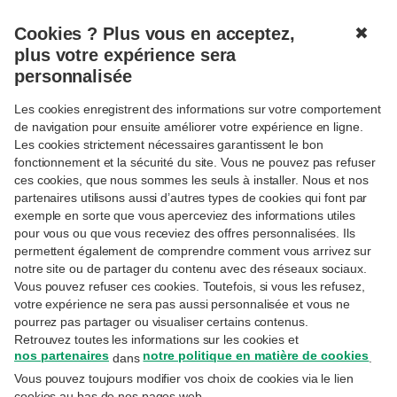
Cookies ? Plus vous en acceptez,
✖
MENU
plus votre expérience sera
personnalisée
Les cookies enregistrent des informations sur votre comportement
Connexion
de navigation pour ensuite améliorer votre expérience en ligne.
Les cookies strictement nécessaires garantissent le bon
Réservé aux clientes et clients Priority Banking
fonctionnement et la sécurité du site. Vous ne pouvez pas refuser
Exclusive, Private Banking ou Wealth Management.
ces cookies, que nous sommes les seuls à installer. Nous et nos
partenaires utilisons aussi d’autres types de cookies qui font par
Adresse email
exemple en sorte que vous aperceviez des informations utiles
pour vous ou que vous receviez des offres personnalisées. Ils
permettent également de comprendre comment vous arrivez sur
notre site ou de partager du contenu avec des réseaux sociaux.
Il s'agit de l'adresse e-mail utilisée lors de votre
inscription sur MyExperts.
Vous pouvez refuser ces cookies. Toutefois, si vous les refusez,
votre expérience ne sera pas aussi personnalisée et vous ne
Mot de passe
pourrez pas partager ou visualiser certains contenus.
Retrouvez toutes les informations sur les cookies et
nos partenaires
notre politique en matière de cookies
dans
.
Vous pouvez toujours modifier vos choix de cookies via le lien
Avez-vous oublié votre mot de passe ?
cookies au bas de nos pages web.