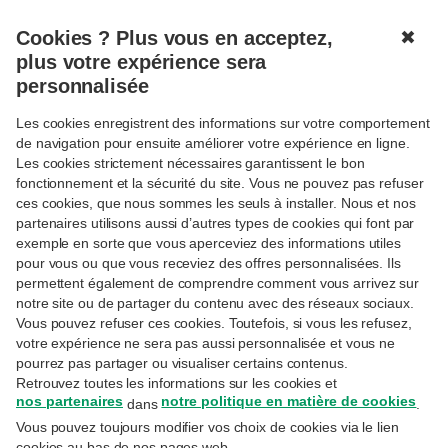
Cookies ? Plus vous en acceptez,
✖
MENU
plus votre expérience sera
personnalisée
Les cookies enregistrent des informations sur votre comportement
Connexion
de navigation pour ensuite améliorer votre expérience en ligne.
Les cookies strictement nécessaires garantissent le bon
Réservé aux clientes et clients Priority Banking
fonctionnement et la sécurité du site. Vous ne pouvez pas refuser
Exclusive, Private Banking ou Wealth Management.
ces cookies, que nous sommes les seuls à installer. Nous et nos
partenaires utilisons aussi d’autres types de cookies qui font par
Adresse email
exemple en sorte que vous aperceviez des informations utiles
pour vous ou que vous receviez des offres personnalisées. Ils
permettent également de comprendre comment vous arrivez sur
notre site ou de partager du contenu avec des réseaux sociaux.
Il s'agit de l'adresse e-mail utilisée lors de votre
inscription sur MyExperts.
Vous pouvez refuser ces cookies. Toutefois, si vous les refusez,
votre expérience ne sera pas aussi personnalisée et vous ne
Mot de passe
pourrez pas partager ou visualiser certains contenus.
Retrouvez toutes les informations sur les cookies et
nos partenaires
notre politique en matière de cookies
dans
.
Vous pouvez toujours modifier vos choix de cookies via le lien
Avez-vous oublié votre mot de passe ?
cookies au bas de nos pages web.