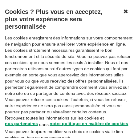
Cookies ? Plus vous en acceptez,
✖
MENU
plus votre expérience sera
personnalisée
Les cookies enregistrent des informations sur votre comportement
Connexion
de navigation pour ensuite améliorer votre expérience en ligne.
Les cookies strictement nécessaires garantissent le bon
Réservé aux clientes et clients Priority Banking
fonctionnement et la sécurité du site. Vous ne pouvez pas refuser
Exclusive, Private Banking ou Wealth Management.
ces cookies, que nous sommes les seuls à installer. Nous et nos
partenaires utilisons aussi d’autres types de cookies qui font par
Adresse email
exemple en sorte que vous aperceviez des informations utiles
pour vous ou que vous receviez des offres personnalisées. Ils
permettent également de comprendre comment vous arrivez sur
notre site ou de partager du contenu avec des réseaux sociaux.
Il s'agit de l'adresse e-mail utilisée lors de votre
inscription sur MyExperts.
Vous pouvez refuser ces cookies. Toutefois, si vous les refusez,
votre expérience ne sera pas aussi personnalisée et vous ne
Mot de passe
pourrez pas partager ou visualiser certains contenus.
Retrouvez toutes les informations sur les cookies et
nos partenaires
notre politique en matière de cookies
dans
.
Vous pouvez toujours modifier vos choix de cookies via le lien
Avez-vous oublié votre mot de passe ?
cookies au bas de nos pages web.