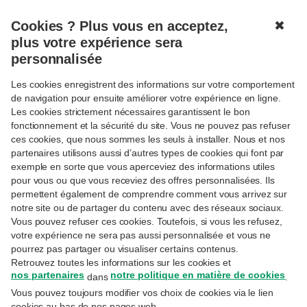
Cookies ? Plus vous en acceptez,
✖
MENU
plus votre expérience sera
personnalisée
Les cookies enregistrent des informations sur votre comportement
Connexion
de navigation pour ensuite améliorer votre expérience en ligne.
Les cookies strictement nécessaires garantissent le bon
Réservé aux clientes et clients Priority Banking
fonctionnement et la sécurité du site. Vous ne pouvez pas refuser
Exclusive, Private Banking ou Wealth Management.
ces cookies, que nous sommes les seuls à installer. Nous et nos
partenaires utilisons aussi d’autres types de cookies qui font par
Adresse email
exemple en sorte que vous aperceviez des informations utiles
pour vous ou que vous receviez des offres personnalisées. Ils
permettent également de comprendre comment vous arrivez sur
notre site ou de partager du contenu avec des réseaux sociaux.
Il s'agit de l'adresse e-mail utilisée lors de votre
inscription sur MyExperts.
Vous pouvez refuser ces cookies. Toutefois, si vous les refusez,
votre expérience ne sera pas aussi personnalisée et vous ne
Mot de passe
pourrez pas partager ou visualiser certains contenus.
Retrouvez toutes les informations sur les cookies et
nos partenaires
notre politique en matière de cookies
dans
.
Vous pouvez toujours modifier vos choix de cookies via le lien
Avez-vous oublié votre mot de passe ?
cookies au bas de nos pages web.