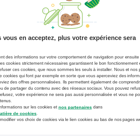
Avez-vous oublié votre mot de passe ?
Restez connecté-e
 vous en acceptez, plus votre expérience sera
CONNECTEZ-VOUS
ent des informations sur votre comportement de navigation pour ensuite 
es cookies strictement nécessaires garantissent le bon fonctionnement et
fuser ces cookies, que nous sommes les seuls à installer. Nous et nos p
Inscription
de cookies qui font par exemple en sorte que vous aperceviez des informa
Vous n'avez pas encore créé de profil
eviez des offres personnalisées. Ils permettent également de compren
MyExperts ou avez oublié votre identifiant ?
e ou de partager du contenu avec des réseaux sociaux. Vous pouvez refus
Parlez-en à votre conseiller ou conseillère
s refusez, votre expérience ne sera pas aussi personnalisée et vous ne p
habituel.
ntenus.
nformations sur les cookies et
dans
nos partenaires
.
atière de cookies
modifier vos choix de cookies via le lien cookies au bas de nos pages w
La banque traite vos données personnelles conformément à
la
Déclaration de confidentialité de BNP Paribas Fortis SA
, que vous
pouvez également consulter dans toutes les agences.