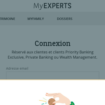
TRIMOINE
MYFAMILY
DOSSIERS
Connexion
Réservé aux clientes et clients Priority Banking
Exclusive, Private Banking ou Wealth Management.
Adresse email
Il s'agit de l'adresse e-mail utilisée lors de votre inscription sur
MyExperts.
Mot de passe