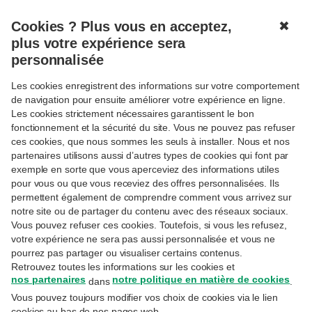
Cookies ? Plus vous en acceptez,
✖
MENU
plus votre expérience sera
personnalisée
Les cookies enregistrent des informations sur votre comportement
Connexion
de navigation pour ensuite améliorer votre expérience en ligne.
Les cookies strictement nécessaires garantissent le bon
Réservé aux clientes et clients Priority Banking
fonctionnement et la sécurité du site. Vous ne pouvez pas refuser
Exclusive, Private Banking ou Wealth Management.
ces cookies, que nous sommes les seuls à installer. Nous et nos
partenaires utilisons aussi d’autres types de cookies qui font par
Adresse email
exemple en sorte que vous aperceviez des informations utiles
pour vous ou que vous receviez des offres personnalisées. Ils
permettent également de comprendre comment vous arrivez sur
notre site ou de partager du contenu avec des réseaux sociaux.
Il s'agit de l'adresse e-mail utilisée lors de votre
inscription sur MyExperts.
Vous pouvez refuser ces cookies. Toutefois, si vous les refusez,
votre expérience ne sera pas aussi personnalisée et vous ne
Mot de passe
pourrez pas partager ou visualiser certains contenus.
Retrouvez toutes les informations sur les cookies et
nos partenaires
notre politique en matière de cookies
dans
.
Vous pouvez toujours modifier vos choix de cookies via le lien
Avez-vous oublié votre mot de passe ?
cookies au bas de nos pages web.