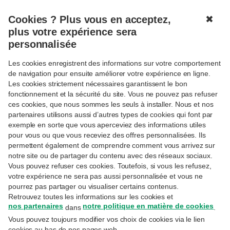
Cookies ? Plus vous en acceptez,
✖
MENU
plus votre expérience sera
personnalisée
Les cookies enregistrent des informations sur votre comportement
Connexion
de navigation pour ensuite améliorer votre expérience en ligne.
Les cookies strictement nécessaires garantissent le bon
Réservé aux clientes et clients Priority Banking
fonctionnement et la sécurité du site. Vous ne pouvez pas refuser
Exclusive, Private Banking ou Wealth Management.
ces cookies, que nous sommes les seuls à installer. Nous et nos
partenaires utilisons aussi d’autres types de cookies qui font par
Adresse email
exemple en sorte que vous aperceviez des informations utiles
pour vous ou que vous receviez des offres personnalisées. Ils
permettent également de comprendre comment vous arrivez sur
notre site ou de partager du contenu avec des réseaux sociaux.
Il s'agit de l'adresse e-mail utilisée lors de votre
inscription sur MyExperts.
Vous pouvez refuser ces cookies. Toutefois, si vous les refusez,
votre expérience ne sera pas aussi personnalisée et vous ne
Mot de passe
pourrez pas partager ou visualiser certains contenus.
Retrouvez toutes les informations sur les cookies et
nos partenaires
notre politique en matière de cookies
dans
.
Vous pouvez toujours modifier vos choix de cookies via le lien
Avez-vous oublié votre mot de passe ?
cookies au bas de nos pages web.