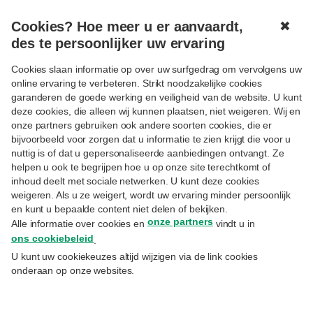
Cookies? Hoe meer u er aanvaardt,
✖
MENU
des te persoonlijker uw ervaring
Cookies slaan informatie op over uw surfgedrag om vervolgens uw
online ervaring te verbeteren. Strikt noodzakelijke cookies
Aanmelden
garanderen de goede werking en veiligheid van de website. U kunt
deze cookies, die alleen wij kunnen plaatsen, niet weigeren. Wij en
Uitsluitend voor cliënten Priority Banking Exclusive,
onze partners gebruiken ook andere soorten cookies, die er
Private Banking of Wealth Management.
bijvoorbeeld voor zorgen dat u informatie te zien krijgt die voor u
nuttig is of dat u gepersonaliseerde aanbiedingen ontvangt. Ze
E-mail
helpen u ook te begrijpen hoe u op onze site terechtkomt of
inhoud deelt met sociale netwerken. U kunt deze cookies
weigeren. Als u ze weigert, wordt uw ervaring minder persoonlijk
en kunt u bepaalde content niet delen of bekijken.
Hetzelfde emailadres waarmee u zich inschreef op
onze partners
Alle informatie over cookies en
vindt u in
MyExperts.
ons cookiebeleid
.
Paswoord
U kunt uw cookiekeuzes altijd wijzigen via de link cookies
onderaan op onze websites.
Uw paswoord vergeten?