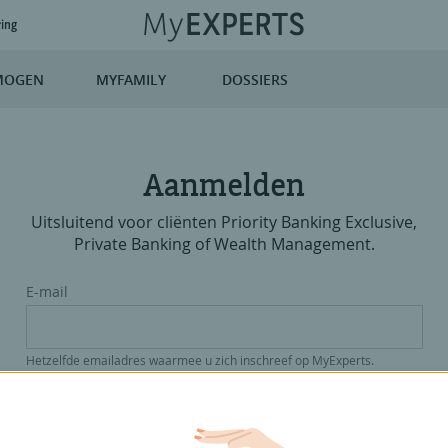
ring
MOGEN
MYFAMILY
DOSSIERS
Aanmelden
Uitsluitend voor cliënten Priority Banking Exclusive,
Private Banking of Wealth Management.
E-mail
Hetzelfde emailadres waarmee u zich inschreef op MyExperts.
Paswoord