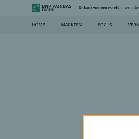
De bank voor een wereld in verande
HOME
MARKTEN
FOCUS
VER