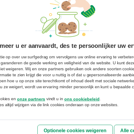
Uw paswoord vergeten?
Blijf aangemeld
AANMELDEN
eer u er aanvaardt, des te persoonlijker uw er
tie op over uw surfgedrag om vervolgens uw online ervaring te verbetere
Inschrijven
 garanderen de goede werking en veiligheid van de website. U kunt deze
niet weigeren. Wij en onze partners gebruiken ook andere soorten cookies
Hebt u nog geen MyExperts profiel
rmatie te zien krijgt die voor u nuttig is of dat u gepersonaliseerde aan
aangemaakt of uw gebruikersnaam vergeten.
jpen hoe u op onze site terechtkomt of inhoud deelt met sociale netwerk
Spreek er uw adviseur over aan.
u ze weigert, wordt uw ervaring minder persoonlijk en kunt u bepaalde c
cookies en
vindt u in
.
onze partners
ons cookiebeleid
De bank verwerkt uw persoonsgegevens overeenkomstig met
de
s altijd wijzigen via de link cookies onderaan op onze websites.
Privacyverklaring
van BNP Paribas Fortis NV die u ook in alle kantoren
kan inkijken.
Optionele cookies weigeren
Alle 