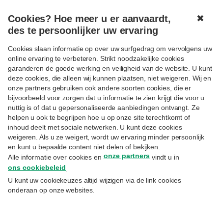
Cookies? Hoe meer u er aanvaardt,
✖
MENU
des te persoonlijker uw ervaring
Cookies slaan informatie op over uw surfgedrag om vervolgens uw
online ervaring te verbeteren. Strikt noodzakelijke cookies
Aanmelden
garanderen de goede werking en veiligheid van de website. U kunt
deze cookies, die alleen wij kunnen plaatsen, niet weigeren. Wij en
Uitsluitend voor cliënten Priority Banking Exclusive,
onze partners gebruiken ook andere soorten cookies, die er
Private Banking of Wealth Management.
bijvoorbeeld voor zorgen dat u informatie te zien krijgt die voor u
nuttig is of dat u gepersonaliseerde aanbiedingen ontvangt. Ze
E-mail
helpen u ook te begrijpen hoe u op onze site terechtkomt of
inhoud deelt met sociale netwerken. U kunt deze cookies
weigeren. Als u ze weigert, wordt uw ervaring minder persoonlijk
en kunt u bepaalde content niet delen of bekijken.
Hetzelfde emailadres waarmee u zich inschreef op
onze partners
Alle informatie over cookies en
vindt u in
MyExperts.
ons cookiebeleid
.
Paswoord
U kunt uw cookiekeuzes altijd wijzigen via de link cookies
onderaan op onze websites.
Uw paswoord vergeten?