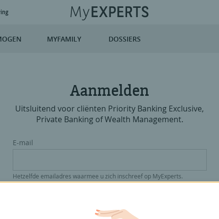
ring
MOGEN
MYFAMILY
DOSSIERS
Aanmelden
Uitsluitend voor cliënten Priority Banking Exclusive,
Private Banking of Wealth Management.
E-mail
Hetzelfde emailadres waarmee u zich inschreef op MyExperts.
Paswoord