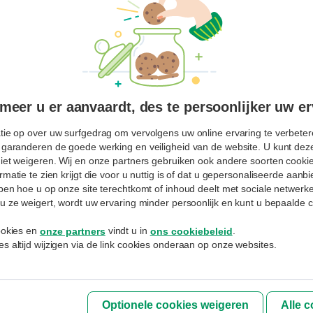
Uw paswoord vergeten?
Blijf aangemeld
AANMELDEN
eer u er aanvaardt, des te persoonlijker uw er
tie op over uw surfgedrag om vervolgens uw online ervaring te verbetere
Inschrijven
 garanderen de goede werking en veiligheid van de website. U kunt deze
niet weigeren. Wij en onze partners gebruiken ook andere soorten cookies
Hebt u nog geen MyExperts profiel
rmatie te zien krijgt die voor u nuttig is of dat u gepersonaliseerde aan
aangemaakt of uw gebruikersnaam vergeten.
jpen hoe u op onze site terechtkomt of inhoud deelt met sociale netwerk
Spreek er uw adviseur over aan.
u ze weigert, wordt uw ervaring minder persoonlijk en kunt u bepaalde c
cookies en
vindt u in
.
onze partners
ons cookiebeleid
De bank verwerkt uw persoonsgegevens overeenkomstig met
de
s altijd wijzigen via de link cookies onderaan op onze websites.
Privacyverklaring
van BNP Paribas Fortis NV die u ook in alle kantoren
kan inkijken.
Optionele cookies weigeren
Alle 