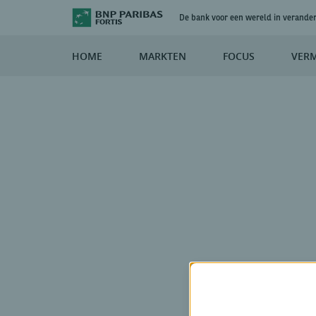
De bank voor een wereld in verande
HOME
MARKTEN
FOCUS
VER