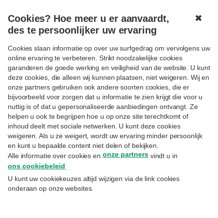
Cookies? Hoe meer u er aanvaardt,
✖
MENU
des te persoonlijker uw ervaring
Cookies slaan informatie op over uw surfgedrag om vervolgens uw
online ervaring te verbeteren. Strikt noodzakelijke cookies
Aanmelden
garanderen de goede werking en veiligheid van de website. U kunt
deze cookies, die alleen wij kunnen plaatsen, niet weigeren. Wij en
Uitsluitend voor cliënten Priority Banking Exclusive,
onze partners gebruiken ook andere soorten cookies, die er
Private Banking of Wealth Management.
bijvoorbeeld voor zorgen dat u informatie te zien krijgt die voor u
nuttig is of dat u gepersonaliseerde aanbiedingen ontvangt. Ze
E-mail
helpen u ook te begrijpen hoe u op onze site terechtkomt of
inhoud deelt met sociale netwerken. U kunt deze cookies
weigeren. Als u ze weigert, wordt uw ervaring minder persoonlijk
en kunt u bepaalde content niet delen of bekijken.
Hetzelfde emailadres waarmee u zich inschreef op
onze partners
Alle informatie over cookies en
vindt u in
MyExperts.
ons cookiebeleid
.
Paswoord
U kunt uw cookiekeuzes altijd wijzigen via de link cookies
onderaan op onze websites.
Uw paswoord vergeten?