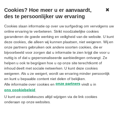
Cookies? Hoe meer u er aanvaardt,
✖
MENU
des te persoonlijker uw ervaring
Cookies slaan informatie op over uw surfgedrag om vervolgens uw
online ervaring te verbeteren. Strikt noodzakelijke cookies
Aanmelden
garanderen de goede werking en veiligheid van de website. U kunt
deze cookies, die alleen wij kunnen plaatsen, niet weigeren. Wij en
Uitsluitend voor cliënten Priority Banking Exclusive,
onze partners gebruiken ook andere soorten cookies, die er
Private Banking of Wealth Management.
bijvoorbeeld voor zorgen dat u informatie te zien krijgt die voor u
nuttig is of dat u gepersonaliseerde aanbiedingen ontvangt. Ze
E-mail
helpen u ook te begrijpen hoe u op onze site terechtkomt of
inhoud deelt met sociale netwerken. U kunt deze cookies
weigeren. Als u ze weigert, wordt uw ervaring minder persoonlijk
en kunt u bepaalde content niet delen of bekijken.
Hetzelfde emailadres waarmee u zich inschreef op
onze partners
Alle informatie over cookies en
vindt u in
MyExperts.
ons cookiebeleid
.
Paswoord
U kunt uw cookiekeuzes altijd wijzigen via de link cookies
onderaan op onze websites.
Uw paswoord vergeten?