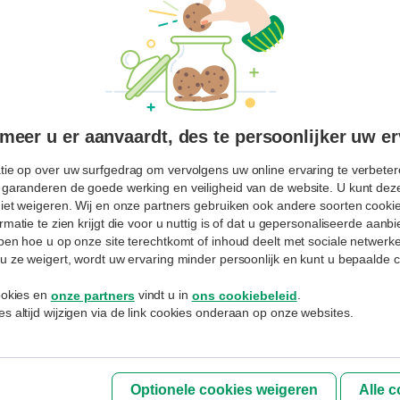
Uw paswoord vergeten?
Blijf aangemeld
AANMELDEN
eer u er aanvaardt, des te persoonlijker uw er
tie op over uw surfgedrag om vervolgens uw online ervaring te verbetere
Inschrijven
 garanderen de goede werking en veiligheid van de website. U kunt deze
niet weigeren. Wij en onze partners gebruiken ook andere soorten cookies
Hebt u nog geen MyExperts profiel
rmatie te zien krijgt die voor u nuttig is of dat u gepersonaliseerde aan
aangemaakt of uw gebruikersnaam vergeten.
jpen hoe u op onze site terechtkomt of inhoud deelt met sociale netwerk
Spreek er uw adviseur over aan.
u ze weigert, wordt uw ervaring minder persoonlijk en kunt u bepaalde c
cookies en
vindt u in
.
onze partners
ons cookiebeleid
De bank verwerkt uw persoonsgegevens overeenkomstig met
de
s altijd wijzigen via de link cookies onderaan op onze websites.
Privacyverklaring
van BNP Paribas Fortis NV die u ook in alle kantoren
kan inkijken.
Optionele cookies weigeren
Alle 