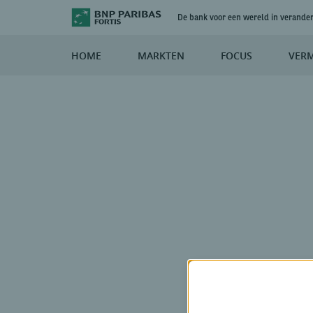
De bank voor een wereld in verande
HOME
MARKTEN
FOCUS
VER