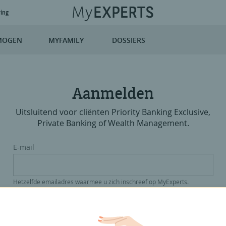
ring
MOGEN
MYFAMILY
DOSSIERS
Aanmelden
Uitsluitend voor cliënten Priority Banking Exclusive,
Private Banking of Wealth Management.
E-mail
Hetzelfde emailadres waarmee u zich inschreef op MyExperts.
Paswoord