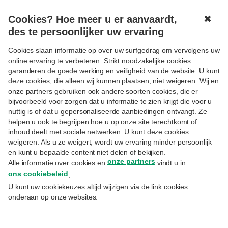
Cookies? Hoe meer u er aanvaardt,
✖
MENU
des te persoonlijker uw ervaring
Cookies slaan informatie op over uw surfgedrag om vervolgens uw
online ervaring te verbeteren. Strikt noodzakelijke cookies
Aanmelden
garanderen de goede werking en veiligheid van de website. U kunt
deze cookies, die alleen wij kunnen plaatsen, niet weigeren. Wij en
Uitsluitend voor cliënten Priority Banking Exclusive,
onze partners gebruiken ook andere soorten cookies, die er
Private Banking of Wealth Management.
bijvoorbeeld voor zorgen dat u informatie te zien krijgt die voor u
nuttig is of dat u gepersonaliseerde aanbiedingen ontvangt. Ze
E-mail
helpen u ook te begrijpen hoe u op onze site terechtkomt of
inhoud deelt met sociale netwerken. U kunt deze cookies
weigeren. Als u ze weigert, wordt uw ervaring minder persoonlijk
en kunt u bepaalde content niet delen of bekijken.
Hetzelfde emailadres waarmee u zich inschreef op
onze partners
Alle informatie over cookies en
vindt u in
MyExperts.
ons cookiebeleid
.
Paswoord
U kunt uw cookiekeuzes altijd wijzigen via de link cookies
onderaan op onze websites.
Uw paswoord vergeten?