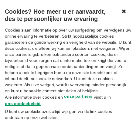
Cookies? Hoe meer u er aanvaardt,
✖
MENU
des te persoonlijker uw ervaring
Cookies slaan informatie op over uw surfgedrag om vervolgens uw
online ervaring te verbeteren. Strikt noodzakelijke cookies
Aanmelden
garanderen de goede werking en veiligheid van de website. U kunt
deze cookies, die alleen wij kunnen plaatsen, niet weigeren. Wij en
Uitsluitend voor cliënten Priority Banking Exclusive,
onze partners gebruiken ook andere soorten cookies, die er
Private Banking of Wealth Management.
bijvoorbeeld voor zorgen dat u informatie te zien krijgt die voor u
nuttig is of dat u gepersonaliseerde aanbiedingen ontvangt. Ze
E-mail
helpen u ook te begrijpen hoe u op onze site terechtkomt of
inhoud deelt met sociale netwerken. U kunt deze cookies
weigeren. Als u ze weigert, wordt uw ervaring minder persoonlijk
en kunt u bepaalde content niet delen of bekijken.
Hetzelfde emailadres waarmee u zich inschreef op
onze partners
Alle informatie over cookies en
vindt u in
MyExperts.
ons cookiebeleid
.
Paswoord
U kunt uw cookiekeuzes altijd wijzigen via de link cookies
onderaan op onze websites.
Uw paswoord vergeten?