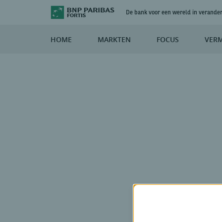
De bank voor een wereld in verande
HOME
MARKTEN
FOCUS
VER