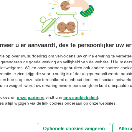
Uw paswoord vergeten?
Blijf aangemeld
AANMELDEN
eer u er aanvaardt, des te persoonlijker uw er
tie op over uw surfgedrag om vervolgens uw online ervaring te verbetere
Inschrijven
 garanderen de goede werking en veiligheid van de website. U kunt deze
niet weigeren. Wij en onze partners gebruiken ook andere soorten cookies
Hebt u nog geen MyExperts profiel
rmatie te zien krijgt die voor u nuttig is of dat u gepersonaliseerde aan
aangemaakt of uw gebruikersnaam vergeten.
jpen hoe u op onze site terechtkomt of inhoud deelt met sociale netwerk
Spreek er uw adviseur over aan.
u ze weigert, wordt uw ervaring minder persoonlijk en kunt u bepaalde c
cookies en
vindt u in
.
onze partners
ons cookiebeleid
De bank verwerkt uw persoonsgegevens overeenkomstig met
de
s altijd wijzigen via de link cookies onderaan op onze websites.
Privacyverklaring
van BNP Paribas Fortis NV die u ook in alle kantoren
kan inkijken.
Optionele cookies weigeren
Alle 