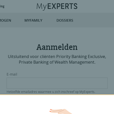
ring
MOGEN
MYFAMILY
DOSSIERS
Aanmelden
Uitsluitend voor cliënten Priority Banking Exclusive,
Private Banking of Wealth Management.
E-mail
Hetzelfde emailadres waarmee u zich inschreef op MyExperts.
Paswoord