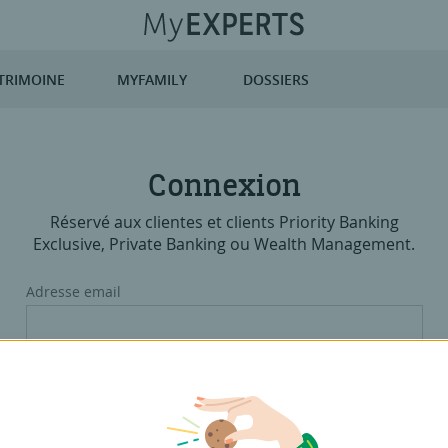
TRIMOINE
MYFAMILY
DOSSIERS
Connexion
Réservé aux clientes et clients Priority Banking
Exclusive, Private Banking ou Wealth Management.
Adresse email
Il s'agit de l'adresse e-mail utilisée lors de votre inscription sur
MyExperts.
Mot de passe