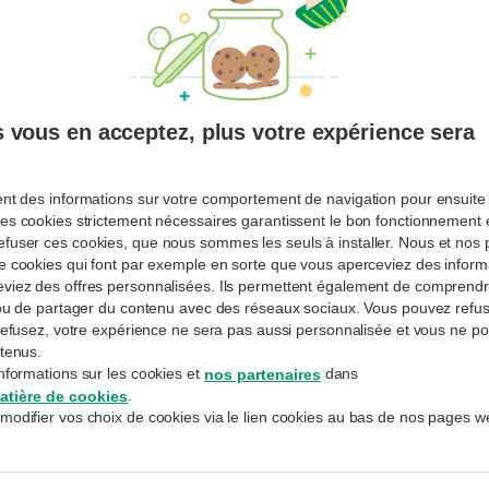
Avez-vous oublié votre mot de passe ?
Restez connecté-e
 vous en acceptez, plus votre expérience sera
CONNECTEZ-VOUS
ent des informations sur votre comportement de navigation pour ensuite 
es cookies strictement nécessaires garantissent le bon fonctionnement et
fuser ces cookies, que nous sommes les seuls à installer. Nous et nos p
Inscription
de cookies qui font par exemple en sorte que vous aperceviez des informa
Vous n'avez pas encore créé de profil
eviez des offres personnalisées. Ils permettent également de compren
MyExperts ou avez oublié votre identifiant ?
e ou de partager du contenu avec des réseaux sociaux. Vous pouvez refus
Parlez-en à votre conseiller ou conseillère
s refusez, votre expérience ne sera pas aussi personnalisée et vous ne p
habituel.
ntenus.
nformations sur les cookies et
dans
nos partenaires
.
atière de cookies
modifier vos choix de cookies via le lien cookies au bas de nos pages w
La banque traite vos données personnelles conformément à
la
Déclaration de confidentialité de BNP Paribas Fortis SA
, que vous
pouvez également consulter dans toutes les agences.