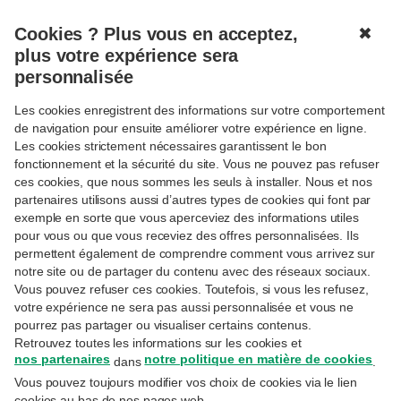
Cookies ? Plus vous en acceptez,
✖
MENU
plus votre expérience sera
personnalisée
Les cookies enregistrent des informations sur votre comportement
Connexion
de navigation pour ensuite améliorer votre expérience en ligne.
Les cookies strictement nécessaires garantissent le bon
Réservé aux clientes et clients Priority Banking
fonctionnement et la sécurité du site. Vous ne pouvez pas refuser
Exclusive, Private Banking ou Wealth Management.
ces cookies, que nous sommes les seuls à installer. Nous et nos
partenaires utilisons aussi d’autres types de cookies qui font par
Adresse email
exemple en sorte que vous aperceviez des informations utiles
pour vous ou que vous receviez des offres personnalisées. Ils
permettent également de comprendre comment vous arrivez sur
notre site ou de partager du contenu avec des réseaux sociaux.
Il s'agit de l'adresse e-mail utilisée lors de votre
inscription sur MyExperts.
Vous pouvez refuser ces cookies. Toutefois, si vous les refusez,
votre expérience ne sera pas aussi personnalisée et vous ne
Mot de passe
pourrez pas partager ou visualiser certains contenus.
Retrouvez toutes les informations sur les cookies et
nos partenaires
notre politique en matière de cookies
dans
.
Vous pouvez toujours modifier vos choix de cookies via le lien
Avez-vous oublié votre mot de passe ?
cookies au bas de nos pages web.