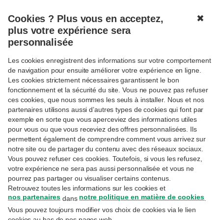
Cookies ? Plus vous en acceptez,
✖
MENU
plus votre expérience sera
personnalisée
Les cookies enregistrent des informations sur votre comportement
de navigation pour ensuite améliorer votre expérience en ligne.
Les cookies strictement nécessaires garantissent le bon
fonctionnement et la sécurité du site. Vous ne pouvez pas refuser
Suivre
INVESTIR
ces cookies, que nous sommes les seuls à installer. Nous et nos
3 préjugés sur les
partenaires utilisons aussi d’autres types de cookies qui font par
investissements
exemple en sorte que vous aperceviez des informations utiles
pour vous ou que vous receviez des offres personnalisées. Ils
permettent également de comprendre comment vous arrivez sur
notre site ou de partager du contenu avec des réseaux sociaux.
11-8-2025
Vous pouvez refuser ces cookies. Toutefois, si vous les refusez,
Veerle Daeninck
– Investment Communication Manager
votre expérience ne sera pas aussi personnalisée et vous ne
pourrez pas partager ou visualiser certains contenus.
De nombreuses idées reçues circulent au
Retrouvez toutes les informations sur les cookies et
sujet des investissements. Ne vous laissez
nos partenaires
notre politique en matière de cookies
dans
.
Vous pouvez toujours modifier vos choix de cookies via le lien
toutefois pas induire en erreur. Voici
cookies au bas de nos pages web.