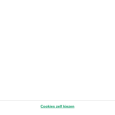
BELEGGEN
Waarom in gestructureerde producten
beleggen?
Sharon Krzentowski
– Head of Fixed Income and Structured
Products
23.6.2026
>3 min
Later lezen
Cookies zelf kiezen