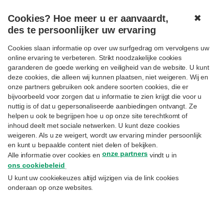
Cookies? Hoe meer u er aanvaardt,
✖
MENU
des te persoonlijker uw ervaring
Cookies slaan informatie op over uw surfgedrag om vervolgens uw
online ervaring te verbeteren. Strikt noodzakelijke cookies
garanderen de goede werking en veiligheid van de website. U kunt
deze cookies, die alleen wij kunnen plaatsen, niet weigeren. Wij en
onze partners gebruiken ook andere soorten cookies, die er
Volgen
BELEGGEN
bijvoorbeeld voor zorgen dat u informatie te zien krijgt die voor u
Goedkeuring van de belasting
nuttig is of dat u gepersonaliseerde aanbiedingen ontvangt. Ze
helpen u ook te begrijpen hoe u op onze site terechtkomt of
op meerwaarden door het
inhoud deelt met sociale netwerken. U kunt deze cookies
Parlement
weigeren. Als u ze weigert, wordt uw ervaring minder persoonlijk
en kunt u bepaalde content niet delen of bekijken.
onze partners
Alle informatie over cookies en
vindt u in
13.4.2026
ons cookiebeleid
.
Philipp Bollen
– Director Estate Planning
U kunt uw cookiekeuzes altijd wijzigen via de link cookies
onderaan op onze websites.
Het Parlement heeft op 2 april het
"Wetsontwerp tot invoering om een