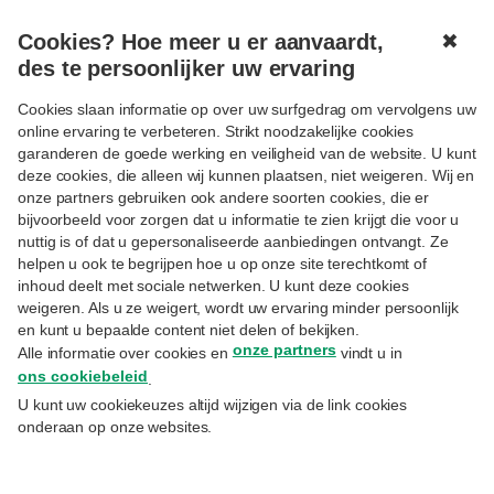
Cookies? Hoe meer u er aanvaardt,
✖
MENU
des te persoonlijker uw ervaring
Cookies slaan informatie op over uw surfgedrag om vervolgens uw
online ervaring te verbeteren. Strikt noodzakelijke cookies
garanderen de goede werking en veiligheid van de website. U kunt
deze cookies, die alleen wij kunnen plaatsen, niet weigeren. Wij en
onze partners gebruiken ook andere soorten cookies, die er
Volgen
TRENDS
bijvoorbeeld voor zorgen dat u informatie te zien krijgt die voor u
Mythe ontkracht: buybacks
nuttig is of dat u gepersonaliseerde aanbiedingen ontvangt. Ze
helpen u ook te begrijpen hoe u op onze site terechtkomt of
remmen investeringen niet
inhoud deelt met sociale netwerken. U kunt deze cookies
weigeren. Als u ze weigert, wordt uw ervaring minder persoonlijk
en kunt u bepaalde content niet delen of bekijken.
11.12.2025
onze partners
Alle informatie over cookies en
vindt u in
Arne Maes
– Senior Economist
ons cookiebeleid
.
U kunt uw cookiekeuzes altijd wijzigen via de link cookies
Niet iedereen is enthousiast als
onderaan op onze websites.
ondernemingen eigen aandelen inkopen.
Want zouden ze hun middelen niet beter