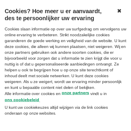
Cookies? Hoe meer u er aanvaardt,
✖
MENU
des te persoonlijker uw ervaring
Cookies slaan informatie op over uw surfgedrag om vervolgens uw
online ervaring te verbeteren. Strikt noodzakelijke cookies
garanderen de goede werking en veiligheid van de website. U kunt
deze cookies, die alleen wij kunnen plaatsen, niet weigeren. Wij en
onze partners gebruiken ook andere soorten cookies, die er
Volgen
MYFAMILY
ENTREPRENEURSHIP
bijvoorbeeld voor zorgen dat u informatie te zien krijgt die voor u
Digitalisering: de oplossingen
nuttig is of dat u gepersonaliseerde aanbiedingen ontvangt. Ze
helpen u ook te begrijpen hoe u op onze site terechtkomt of
voor uw bedrijf
inhoud deelt met sociale netwerken. U kunt deze cookies
weigeren. Als u ze weigert, wordt uw ervaring minder persoonlijk
en kunt u bepaalde content niet delen of bekijken.
Kmo’s lopen achter op het vlak van
onze partners
Alle informatie over cookies en
vindt u in
digitalisering. Verschillende tools helpen u
ons cookiebeleid
.
een en ander in kaart te brengen, uw online
U kunt uw cookiekeuzes altijd wijzigen via de link cookies
zichtbaarheid te verbeteren en uw bedrijf
onderaan op onze websites.
efficiënter te maken.