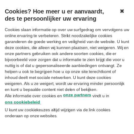
Cookies? Hoe meer u er aanvaardt,
✖
MENU
des te persoonlijker uw ervaring
Cookies slaan informatie op over uw surfgedrag om vervolgens uw
online ervaring te verbeteren. Strikt noodzakelijke cookies
garanderen de goede werking en veiligheid van de website. U kunt
deze cookies, die alleen wij kunnen plaatsen, niet weigeren. Wij en
onze partners gebruiken ook andere soorten cookies, die er
Volgen
ENTREPRENEURSHIP
bijvoorbeeld voor zorgen dat u informatie te zien krijgt die voor u
De veilige weg naar uw digitale
nuttig is of dat u gepersonaliseerde aanbiedingen ontvangt. Ze
helpen u ook te begrijpen hoe u op onze site terechtkomt of
aandelenregister
inhoud deelt met sociale netwerken. U kunt deze cookies
weigeren. Als u ze weigert, wordt uw ervaring minder persoonlijk
en kunt u bepaalde content niet delen of bekijken.
6.3.2025
onze partners
Alle informatie over cookies en
vindt u in
Marina De Jonghe
– Estate Planner
ons cookiebeleid
.
U kunt uw cookiekeuzes altijd wijzigen via de link cookies
De overschakeling naar een digitaal
onderaan op onze websites.
aandelenregister is voor u en uw
vennootschap een belangrijke stap. Nieuwe