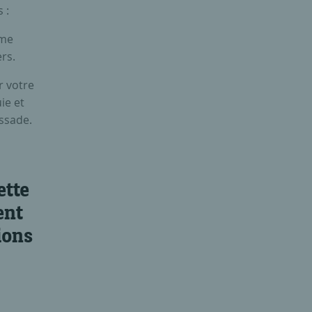
 :
rme
rs.
r votre
ie et
ssade.
ette
ent
ions