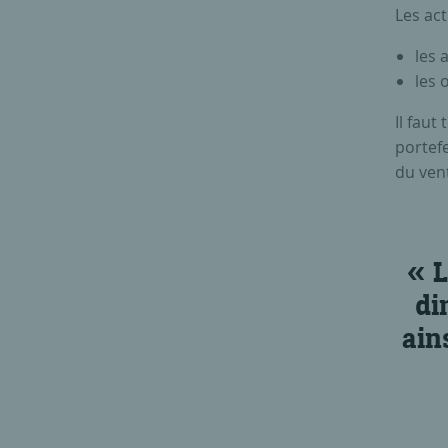
Les act
les 
les 
Il faut
portefe
du ven
L
di
ain