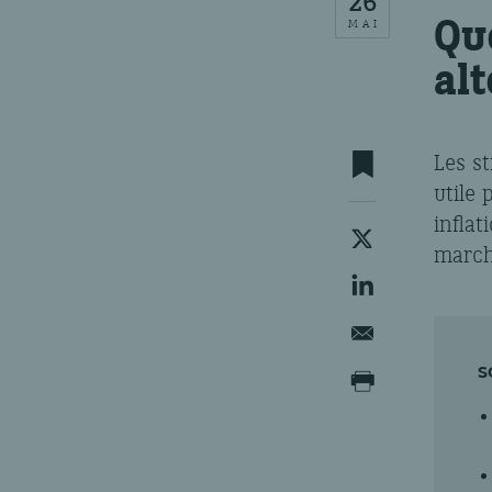
26
Qu
MAI
alt
Les st
utile 
inflat
march
S