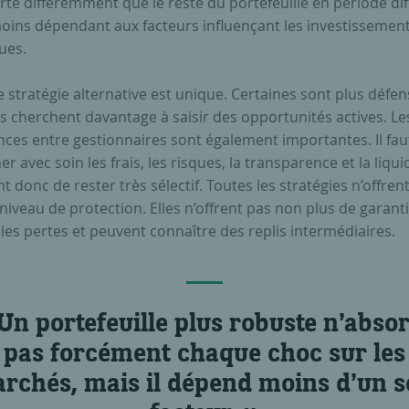
e différemment que le reste du portefeuille en période diffi
oins dépendant aux facteurs influençant les investissemen
ues.
stratégie alternative est unique. Certaines sont plus défen
s cherchent davantage à saisir des opportunités actives. Le
nces entre gestionnaires sont également importantes. Il fau
r avec soin les frais, les risques, la transparence et la liquidi
t donc de rester très sélectif. Toutes les stratégies n’offrent
veau de protection. Elles n’offrent pas non plus de garant
les pertes et peuvent connaître des replis intermédiaires.
Un portefeuille plus robuste n’abso
pas forcément chaque choc sur les
rchés, mais il dépend moins d’un s