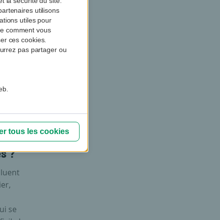
 la sécurité du site.
artenaires utilisons
tions utiles pour
dre comment vous
tres
er ces cookies.
ourrez pas partager ou
lles
des
eb.
r tous les cookies
s ?
oluent
er,
ui se