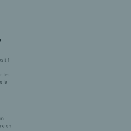
?
sitif
r les
e la
un
re en