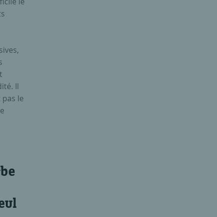
cile le
ts
sives,
s
t
té. Il
 pas le
ie
rbe
eul