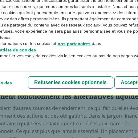
es cookies strictement nécessaires garantissent le bon fonctionnement et
fuser ces cookies, que nous sommes les seuls à installer. Nous et nos p
de cookies qui font par exemple en sorte que vous aperceviez des informa
eviez des offres personnalisées. Ils permettent également de compren
es alternatives liquides ciblent d’au
e ou de partager du contenu avec des réseaux sociaux. Vous pouvez refus
s refusez, votre expérience ne sera pas aussi personnalisée et vous ne p
rces de rendement, ce qui fait qu’e
ntenus.
oluent différemment des actions et 
nformations sur les cookies et
dans
nos partenaires
.
atière de cookies
obligations.
modifier vos choix de cookies via le lien cookies au bas de nos pages w
Armin Pouja
Refuser les cookies optionnels
Accepte
ookies
ent fonctionnent les alternatives liquide
iblent d’autres sources de rendement, ce qui fait qu’elles év
mment des actions et des obligations. Dans le jargon financi
ont ainsi qualifiées de faiblement corrélées aux marchés
onnels. Ce qui est plus que jamais essentiel. Un placement q