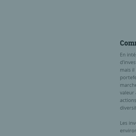
Comm
En inté
d’inves
mais il
portef
marchés
valeur 
action
diversi
Les inv
enviro