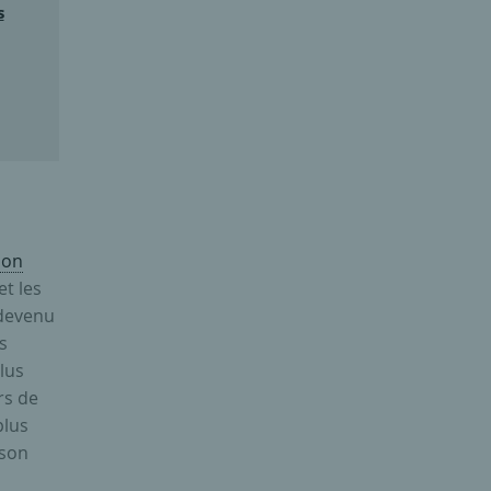
s
ion
et les
devenu
s
lus
rs de
plus
 son