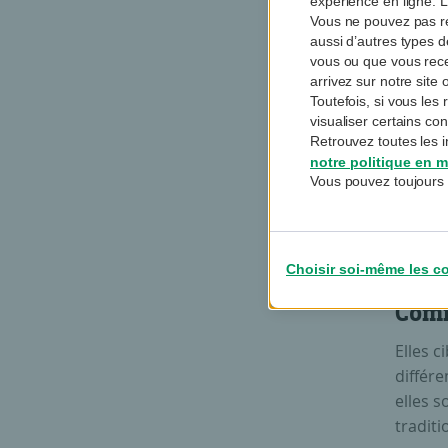
expérience en ligne. L
Vous ne pouvez pas re
aussi d’autres types 
vous ou que vous rec
L
arrivez sur notre sit
Toutefois, si vous le
sou
visualiser certains co
év
Retrouvez toutes les i
notre politique en m
Vous pouvez toujours 
Choisir soi-même les c
Comm
Elles c
différe
elles s
traditi