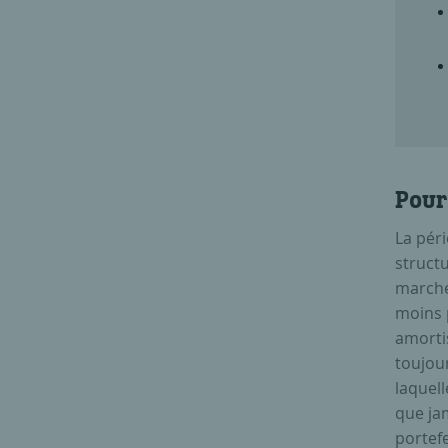
Pourq
La péri
structu
marché
moins p
amortis
toujou
laquell
que jam
portefe