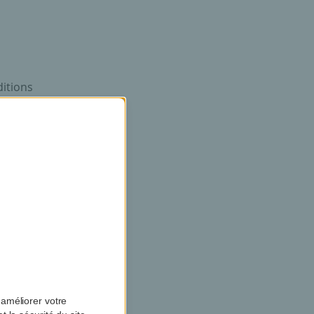
ditions
issent
 une
 des
r les
cifiques
ntre
és
améliorer votre