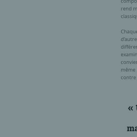
comport
rend m
classiq
Chaque 
d’autre
différe
examine
convien
même ni
contre 
ma