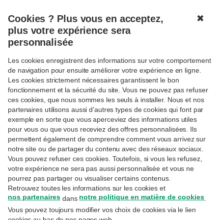
Cookies ? Plus vous en acceptez,
✖
MENU
plus votre expérience sera
personnalisée
Les cookies enregistrent des informations sur votre comportement
de navigation pour ensuite améliorer votre expérience en ligne.
Les cookies strictement nécessaires garantissent le bon
fonctionnement et la sécurité du site. Vous ne pouvez pas refuser
Suivre
DEPENDENCY
ces cookies, que nous sommes les seuls à installer. Nous et nos
Comment protéger un enfant
partenaires utilisons aussi d’autres types de cookies qui font par
adulte vulnérable?
exemple en sorte que vous aperceviez des informations utiles
pour vous ou que vous receviez des offres personnalisées. Ils
permettent également de comprendre comment vous arrivez sur
notre site ou de partager du contenu avec des réseaux sociaux.
24-4-2025
Vous pouvez refuser ces cookies. Toutefois, si vous les refusez,
Paul Raepsaet
– Director Special Needs Planning
votre expérience ne sera pas aussi personnalisée et vous ne
pourrez pas partager ou visualiser certains contenus.
Un enfant vulnérable n’est pas toujours en
Retrouvez toutes les informations sur les cookies et
mesure de gérer ses finances seul. En tant
nos partenaires
notre politique en matière de cookies
dans
.
Vous pouvez toujours modifier vos choix de cookies via le lien
que parents, comment pouvez-vous
cookies au bas de nos pages web.