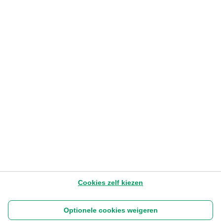
RELATIONSHIPS
Sparen of beleggen voor uw kind?
Jonas Jacobs
– Priority Director Brussels zone
16.6.2021
1-3 min
Later lezen
Cookies zelf kiezen
Optionele cookies weigeren