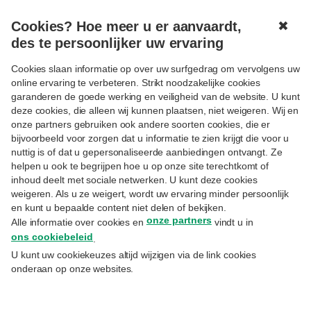
Cookies? Hoe meer u er aanvaardt,
✖
MENU
des te persoonlijker uw ervaring
Cookies slaan informatie op over uw surfgedrag om vervolgens uw
online ervaring te verbeteren. Strikt noodzakelijke cookies
garanderen de goede werking en veiligheid van de website. U kunt
deze cookies, die alleen wij kunnen plaatsen, niet weigeren. Wij en
onze partners gebruiken ook andere soorten cookies, die er
bijvoorbeeld voor zorgen dat u informatie te zien krijgt die voor u
Jonas Jacobs
nuttig is of dat u gepersonaliseerde aanbiedingen ontvangt. Ze
Volgen
helpen u ook te begrijpen hoe u op onze site terechtkomt of
Priority Director Brussels zone
inhoud deelt met sociale netwerken. U kunt deze cookies
weigeren. Als u ze weigert, wordt uw ervaring minder persoonlijk
Bekijk alle experts
en kunt u bepaalde content niet delen of bekijken.
onze partners
Alle informatie over cookies en
vindt u in
Jonas behaalde zijn masterdiploma Toegepaste
ons cookiebeleid
.
Economische Wetenschappen, met afstudeerrichting
U kunt uw cookiekeuzes altijd wijzigen via de link cookies
Finance & Audit, aan de Vrije Universiteit Brussel. Hij
onderaan op onze websites.
verdiepte zich vervolgens verder in Financial Markets aan
de Antwerp Management School. Nadat hij enkele jaren als