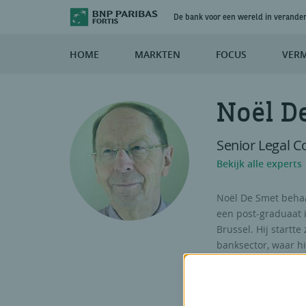
De bank voor een wereld in verande
HOME
MARKTEN
FOCUS
VER
Noël D
Senior Legal C
Bekijk alle experts
Noël De Smet behaa
een post-graduaat 
Brussel. Hij startt
banksector, waar hij
Senior legal counse
groeide zijn intere
en in 2008 volgde h