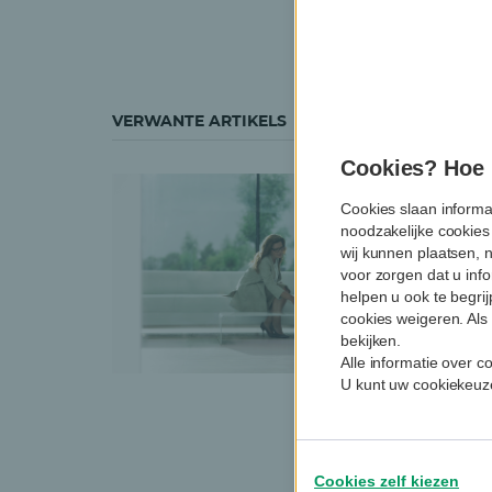
(BBMC). Van 2009 t
(Bijzondere commis
VERWANTE ARTIKELS
Cookies? Hoe m
Cookies slaan informa
noodzakelijke cookies
wij kunnen plaatsen, 
voor zorgen dat u info
helpen u ook te begri
cookies weigeren. Als 
bekijken.
Alle informatie over 
U kunt uw cookiekeuze
Cookies zelf kiezen