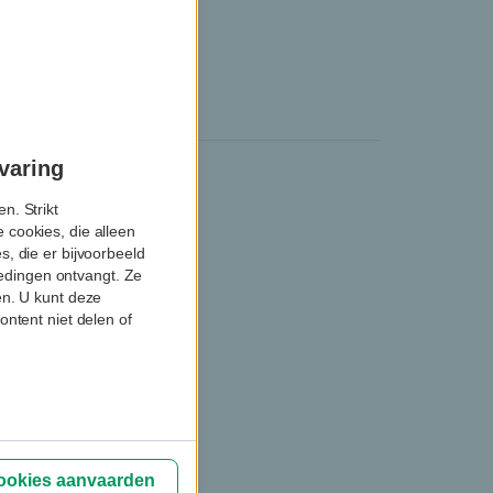
varing
n. Strikt
oplossing
 cookies, die alleen
diator
, die er bijvoorbeeld
biedingen ontvangt. Ze
en. U kunt deze
ontent niet delen of
cookies aanvaarden