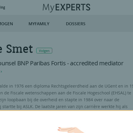
ring
MOGEN
MYFAMILY
DOSSIERS
e Smet
Volgen
ounsel BNP Paribas Fortis - accredited mediator
lde in 1976 een diploma Rechtsgeleerdheid aan de UGent en in 1
in de Fiscale wetenschappen aan de Fiscale Hogeschool (EHSAL) te
e zijn loopbaan bij de overheid en stapte in 1984 over naar de
 startte bij ASLK. De laatste jaren van zijn carrière werkte hij als
l bij BNP Paribas Fortis. Sinds 2018 is hij met pensioen. Vanaf 2006
sse voor bemiddeling als alternatieve methode voor conflictoplossi
ij de opleiding tot bemiddelaar in burgerlijke en handelszaken