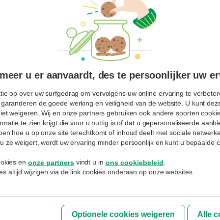
ot 2018 was hij lid van de Federale bemiddelingscommissie
sie burgerlijke en handelszaken).
eer u er aanvaardt, des te persoonlijker uw er
ENTREPRENEURSHIP
tie op over uw surfgedrag om vervolgens uw online ervaring te verbetere
Bemiddeling: van conflict naar gedragen 
 garanderen de goede werking en veiligheid van de website. U kunt deze
Noël De Smet
– Senior Legal Counsel BNP Paribas Fortis - accredited me
niet weigeren. Wij en onze partners gebruiken ook andere soorten cookies
rmatie te zien krijgt die voor u nuttig is of dat u gepersonaliseerde aan
jpen hoe u op onze site terechtkomt of inhoud deelt met sociale netwerk
23.9.2022
1-3 min
Later lezen
u ze weigert, wordt uw ervaring minder persoonlijk en kunt u bepaalde c
cookies en
vindt u in
.
onze partners
ons cookiebeleid
s altijd wijzigen via de link cookies onderaan op onze websites.
Optionele cookies weigeren
Alle 