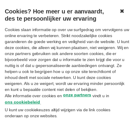
Cookies? Hoe meer u er aanvaardt,
✖
MENU
des te persoonlijker uw ervaring
Cookies slaan informatie op over uw surfgedrag om vervolgens uw
online ervaring te verbeteren. Strikt noodzakelijke cookies
garanderen de goede werking en veiligheid van de website. U kunt
deze cookies, die alleen wij kunnen plaatsen, niet weigeren. Wij en
onze partners gebruiken ook andere soorten cookies, die er
Volgen
ACTUALITEIT
bijvoorbeeld voor zorgen dat u informatie te zien krijgt die voor u
Het drie-lichamenprobleem
nuttig is of dat u gepersonaliseerde aanbiedingen ontvangt. Ze
helpen u ook te begrijpen hoe u op onze site terechtkomt of
inhoud deelt met sociale netwerken. U kunt deze cookies
weigeren. Als u ze weigert, wordt uw ervaring minder persoonlijk
12.6.2026
en kunt u bepaalde content niet delen of bekijken.
Philippe Gijsels
– Chief Strategy Officer
onze partners
Alle informatie over cookies en
vindt u in
ons cookiebeleid
.
De ECB verhoogde de rente zoals verwacht,
U kunt uw cookiekeuzes altijd wijzigen via de link cookies
maar het was opnieuw Donald Trump die de
onderaan op onze websites.
aandacht naar zich toe zoog. Na harde
dreigementen richting Iran kondigde hij plots