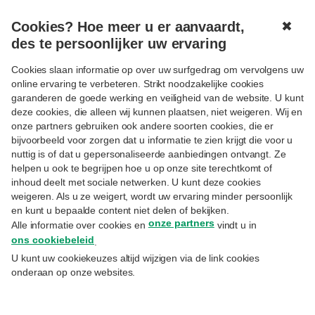
Cookies? Hoe meer u er aanvaardt,
✖
MENU
des te persoonlijker uw ervaring
Cookies slaan informatie op over uw surfgedrag om vervolgens uw
online ervaring te verbeteren. Strikt noodzakelijke cookies
garanderen de goede werking en veiligheid van de website. U kunt
deze cookies, die alleen wij kunnen plaatsen, niet weigeren. Wij en
onze partners gebruiken ook andere soorten cookies, die er
Volgen
BESCHERMING
bijvoorbeeld voor zorgen dat u informatie te zien krijgt die voor u
Groepsverzekering: welke
nuttig is of dat u gepersonaliseerde aanbiedingen ontvangt. Ze
helpen u ook te begrijpen hoe u op onze site terechtkomt of
uitkering bij overlijden?
inhoud deelt met sociale netwerken. U kunt deze cookies
weigeren. Als u ze weigert, wordt uw ervaring minder persoonlijk
en kunt u bepaalde content niet delen of bekijken.
6.7.2023
onze partners
Alle informatie over cookies en
vindt u in
Eric Vanbrusselen
– Director Business Development Life Insurance
ons cookiebeleid
.
U kunt uw cookiekeuzes altijd wijzigen via de link cookies
Ik heb een groepsverzekering van mijn
onderaan op onze websites.
werkgever. Dan heb ik toch zeker geen
overlijdensverzekering meer nodig? Dit is