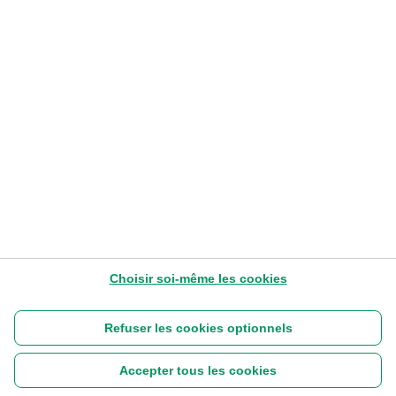
PROTECTION
Qu’est-ce que le phishing et comment
l’éviter ?
Stephane Godde
– Head of Fraud Management & Investigations
10-6-2026
5-10 min
Lire plus tard
Choisir soi-même les cookies
Refuser les cookies optionnels
Accepter tous les cookies