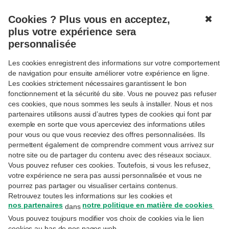
Cookies ? Plus vous en acceptez,
✖
MENU
plus votre expérience sera
personnalisée
Les cookies enregistrent des informations sur votre comportement
de navigation pour ensuite améliorer votre expérience en ligne.
Les cookies strictement nécessaires garantissent le bon
fonctionnement et la sécurité du site. Vous ne pouvez pas refuser
Suivre
PROTECTION
ces cookies, que nous sommes les seuls à installer. Nous et nos
Assurance de groupe: quel
partenaires utilisons aussi d’autres types de cookies qui font par
capital en cas de décès?
exemple en sorte que vous aperceviez des informations utiles
pour vous ou que vous receviez des offres personnalisées. Ils
permettent également de comprendre comment vous arrivez sur
notre site ou de partager du contenu avec des réseaux sociaux.
6-7-2023
Vous pouvez refuser ces cookies. Toutefois, si vous les refusez,
Eric Vanbrusselen
– Director Business Development Life Insurance
votre expérience ne sera pas aussi personnalisée et vous ne
pourrez pas partager ou visualiser certains contenus.
Comme beaucoup de salariés, vous pensez
Retrouvez toutes les informations sur les cookies et
peut-être que votre assurance de groupe
nos partenaires
notre politique en matière de cookies
dans
.
Vous pouvez toujours modifier vos choix de cookies via le lien
rend une assurance-décès superflue. Ce
cookies au bas de nos pages web.