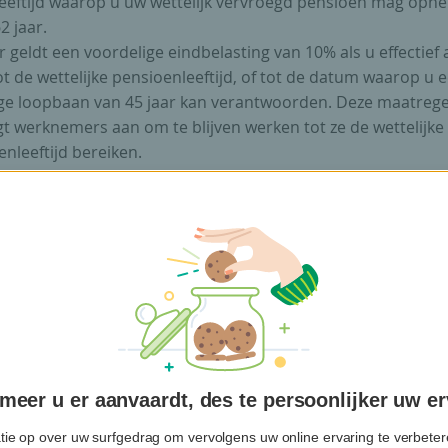
leeftijd waarop u uw wettelijk vervroegd pensioen mag opn
2 jaar.
 geldt een voordelige eindbelasting van 10% als u effectief a
ot de wettelijke pensioenleeftijd, of tot de datum waarop u 
ige loopbaan van 45 jaar kan verantwoorden. Deze maatrege
t werknemers aan om te blijven werken tot ze de wettelijke
nleeftijd bereiken.
Voor mensen met een lange, maa
onvolledige carrière, bedraagt de
xatievoet 20% voor vervroegd pensi
op hun 60e en 18% op hun 61e.
Eric Vanbrusselen
eer u er aanvaardt, des te persoonlijker uw er
tie op over uw surfgedrag om vervolgens uw online ervaring te verbetere