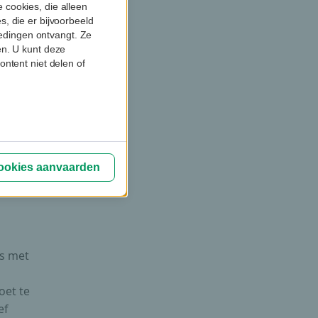
 cookies, die alleen
, die er bijvoorbeeld
biedingen ontvangt. Ze
en. U kunt deze
ontent niet delen of
t echter
evolg.
emen op
pitaal
fect
cookies aanvaarden
is met
et te
ef