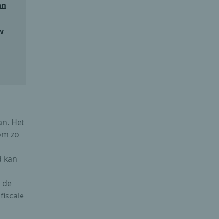
an
w
an. Het
om zo
d kan
 de
fiscale