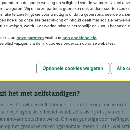
 garanderen de goede werking en veiligheid van de website. U kunt deze
niet weigeren. Wij en onze partners gebruiken ook andere soorten cookies
roegd pensioen vóór 62 jaar
rmatie te zien krijgt die voor u nuttig is of dat u gepersonaliseerde aan
jpen hoe u op onze site terechtkomt of inhoud deelt met sociale netwerk
 met een lange, maar onvolledige loopbaan, mogen hun
u ze weigert, wordt uw ervaring minder persoonlijk en kunt u bepaalde c
gd pensioen aanvragen op 60- of 61-jarige leeftijd. Dit heef
ere taxatie van hun kapitaal uit de groepsverzekering tot g
cookies en
vindt u in
.
onze partners
ons cookiebeleid
s altijd wijzigen via de link cookies onderaan op onze websites.
raagt de voorheffing 20% als ze het pensioenkapitaal opn
e en 18% op hun 61e, tegenover 16,5% als ze het pensioenka
 vanaf 62. Dit hogere belastingtarief is bedoeld om het ef
t vervroegd pensioen en de ontbrekende bijdragejaren te
Optionele cookies weigeren
Alle 
nseren.
zit het met zelfstandigen?
us beschouwt een zelfstandige in hoofdberoep, die in orde 
iale bijdragen, als effectief actief, zelfs als hij of zij via een
mentvennootschap werkt. Om een gunstige voorheffingsvo
n op het groepsverzekeringskapitaal, moet hij of zij wel acti