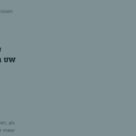
nsioen
u
n uw
en, als
er meer