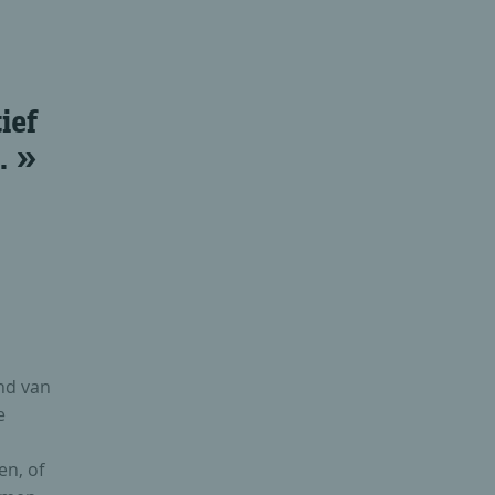
ief
.
end van
e
en, of