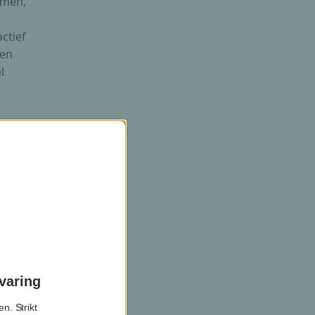
emen,
ctief
een
l
r
oen
varing
n. Strikt