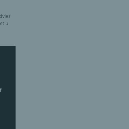
dvies
et u
f