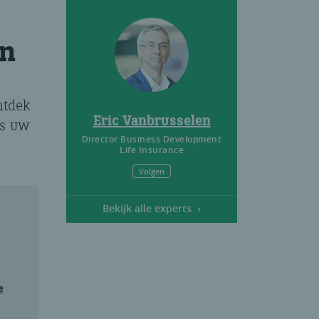
en
ntdek
Eric Vanbrusselen
ns uw
Director Business Development
Life Insurance
Volgen
Bekijk alle experts
e