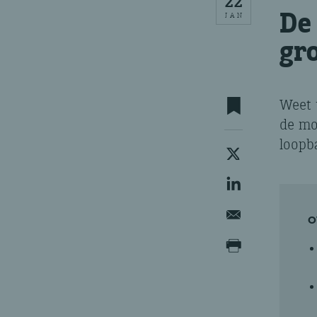
22
De
JAN
gr
Weet 
de mo
loopb
O