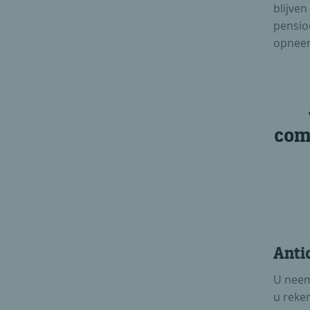
blijven
pensioe
opneem
com
Anti
U neem
u reke