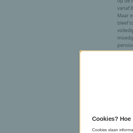
op de 
vanaf 6
Maar er
bleef t
volled
moedig
pensioe
ta
Cookies? Hoe m
Cookies slaan informa