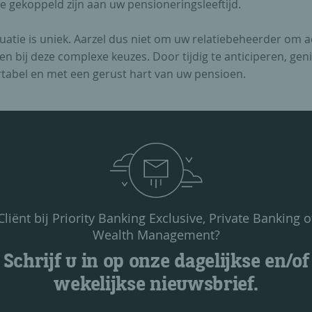
e gekoppeld zijn aan uw pensioneringsleeftijd.
tuatie is uniek. Aarzel dus niet om uw relatiebeheerder om a
en bij deze complexe keuzes. Door tijdig te anticiperen, geni
tabel en met een gerust hart van uw pensioen.
Cliënt bij Priority Banking Exclusive, Private Banking o
Wealth Management?
Schrijf u in op onze dagelijkse en/of
wekelijkse nieuwsbrief.