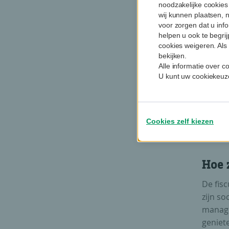
noodzakelijke cookies
wij kunnen plaatsen, 
Verv
voor zorgen dat u info
helpen u ook te begri
Mensen
cookies weigeren. Als 
vervroe
bekijken.
een hog
Alle informatie over 
U kunt uw cookiekeuze
Zo bed
hun 60
opnemen
van he
Cookies zelf kiezen
compe
Hoe 
De fisc
zijn soc
manage
geniete