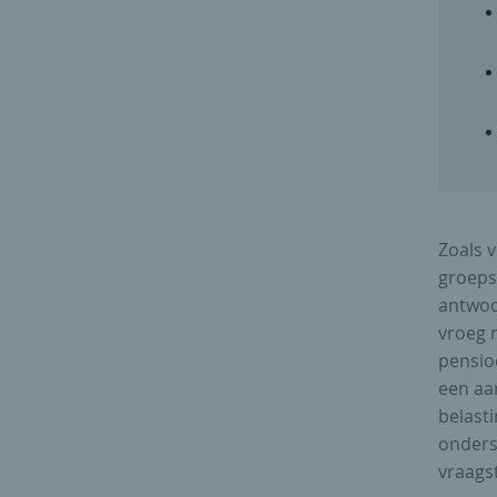
Zoals v
groeps
antwoo
vroeg m
pensioe
een aa
belast
onderst
vraags