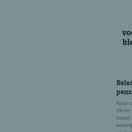
vo
bl
Bela
pens
Naast d
0% tot 
belast 
wetteli