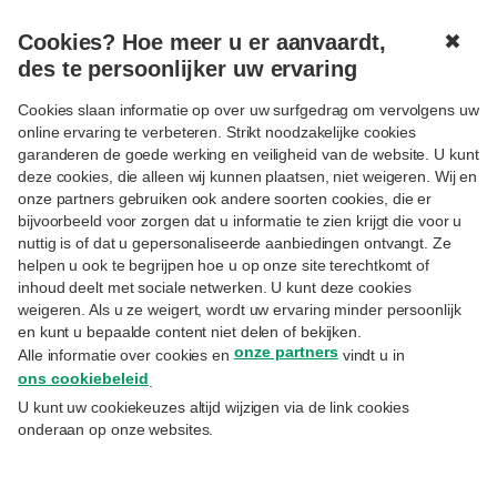
Cookies? Hoe meer u er aanvaardt,
✖
MENU
des te persoonlijker uw ervaring
Cookies slaan informatie op over uw surfgedrag om vervolgens uw
online ervaring te verbeteren. Strikt noodzakelijke cookies
garanderen de goede werking en veiligheid van de website. U kunt
deze cookies, die alleen wij kunnen plaatsen, niet weigeren. Wij en
onze partners gebruiken ook andere soorten cookies, die er
bijvoorbeeld voor zorgen dat u informatie te zien krijgt die voor u
Isabelle Brévière
nuttig is of dat u gepersonaliseerde aanbiedingen ontvangt. Ze
Volgen
helpen u ook te begrijpen hoe u op onze site terechtkomt of
Director Estate Planning Priority & Private
inhoud deelt met sociale netwerken. U kunt deze cookies
weigeren. Als u ze weigert, wordt uw ervaring minder persoonlijk
Banking
en kunt u bepaalde content niet delen of bekijken.
onze partners
Bekijk alle experts
Alle informatie over cookies en
vindt u in
ons cookiebeleid
.
U kunt uw cookiekeuzes altijd wijzigen via de link cookies
Isabelle is afgestudeerd in de Rechten aan de Universiteit
onderaan op onze websites.
van Luik. Vervolgens heeft zij een master in fiscaliteit
behaald aan HEC Luik. Zij heeft 10 jaar als advocaat