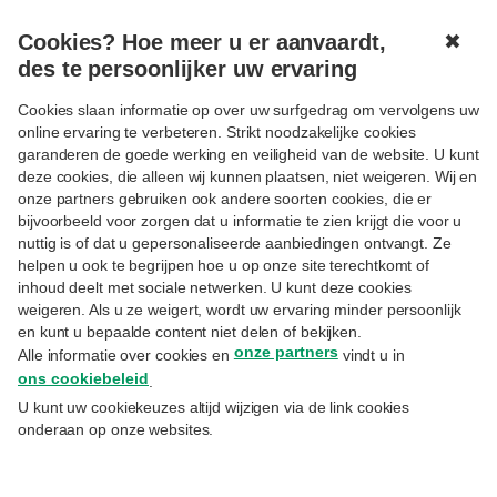
Cookies? Hoe meer u er aanvaardt,
✖
MENU
des te persoonlijker uw ervaring
Successie
Volgen
Cookies slaan informatie op over uw surfgedrag om vervolgens uw
online ervaring te verbeteren. Strikt noodzakelijke cookies
garanderen de goede werking en veiligheid van de website. U kunt
deze cookies, die alleen wij kunnen plaatsen, niet weigeren. Wij en
onze partners gebruiken ook andere soorten cookies, die er
bijvoorbeeld voor zorgen dat u informatie te zien krijgt die voor u
nuttig is of dat u gepersonaliseerde aanbiedingen ontvangt. Ze
helpen u ook te begrijpen hoe u op onze site terechtkomt of
inhoud deelt met sociale netwerken. U kunt deze cookies
weigeren. Als u ze weigert, wordt uw ervaring minder persoonlijk
en kunt u bepaalde content niet delen of bekijken.
onze partners
Alle informatie over cookies en
vindt u in
ons cookiebeleid
.
U kunt uw cookiekeuzes altijd wijzigen via de link cookies
onderaan op onze websites.
SUCCESSIE
Successieplanning zonder schenking