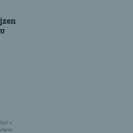
ijzen
 u
ijst u
rfenis