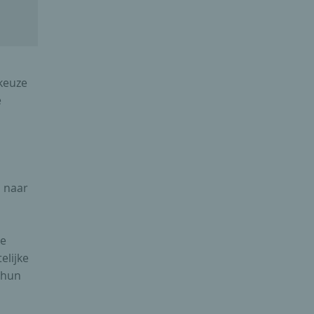
keuze
e
n naar
ke
elijke
 hun