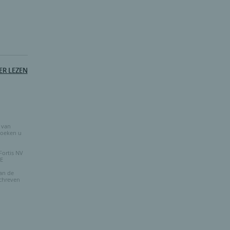
ER LEZEN
 van
rzoeken u
Fortis NV
BE
an de
schreven