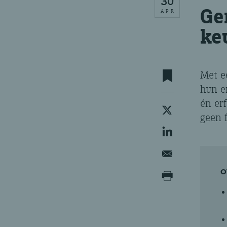
30
Ge
APR
ke
Met e
hun e
én erf
geen f
O