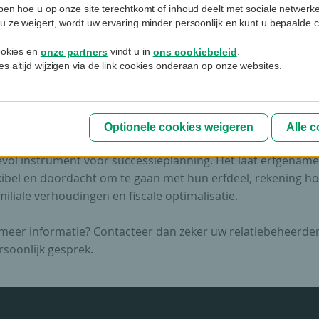
jpen hoe u op onze site terechtkomt of inhoud deelt met sociale netwerk
us kijkt kritisch naar oplossingen om minder erfbelasting te
u ze weigert, wordt uw ervaring minder persoonlijk en kunt u bepaalde c
n. De Vlaamse belastingdienst (Vlabel) deed dat ook met het
cookies en
entair keuzebeding. In een recente beslissing (VB 24057)
vindt u in
.
onze partners
ons cookiebeleid
s altijd wijzigen via de link cookies onderaan op onze websites.
igde Vlabel dat een testamentair keuzebeding - waarbij kin
kiezen om hun erfdeel geheel of gedeeltelijk aan hun eigen
n (de kleinkinderen) toe te wijzen - geen fiscaal misbruik is.
Optionele cookies weigeren
Alle 
sie: correct toegepast, is een testamentair keuzebeding een
vol instrument voor successieplanning. Het laat erfgename
xibel en doordacht om te gaan met hun erfdeel, rekening 
iliale verhoudingen en fiscale optimalisatie.
meer informatie? Contacteer dan zeker uw relatiebeheerde
rsoonlijk gesprek.