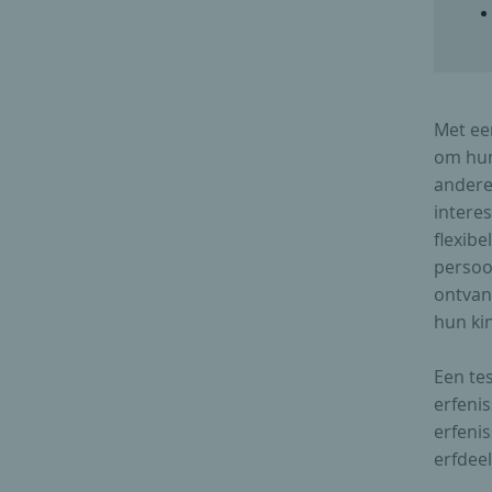
Met ee
om hun 
andere
intere
flexib
persoon
ontvang
hun ki
Een tes
erfenis
erfeni
erfdeel