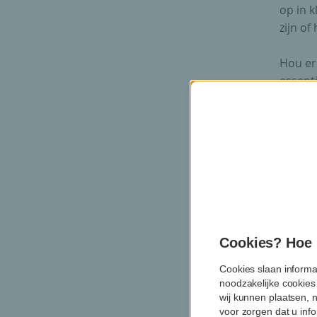
op in k
zijn of
Hou er 
essenti
het in
wensen
k
Cookies? Hoe m
Cookies slaan informa
noodzakelijke cookies
wij kunnen plaatsen, 
Wat 
voor zorgen dat u info