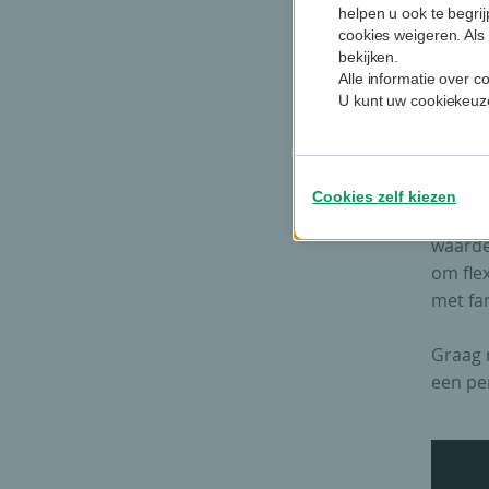
helpen u ook te begri
De fisc
cookies weigeren. Als 
betale
bekijken.
Alle informatie over 
testam
U kunt uw cookiekeuze
bevest
mogen 
kindere
Cookies zelf kiezen
Conclu
waarde
om fle
met fam
Graag 
een pe