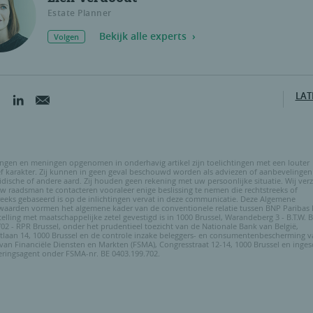
Estate Planner
Bekijk alle experts
Volgen
LAT
ingen en meningen opgenomen in onderhavig artikel zijn toelichtingen met een louter
ef karakter. Zij kunnen in geen geval beschouwd worden als adviezen of aanbevelingen
uridische of andere aard. Zij houden geen rekening met uw persoonlijke situatie. Wij ve
 raadsman te contacteren vooraleer enige beslissing te nemen die rechtstreeks of
eeks gebaseerd is op de inlichtingen vervat in deze communicatie. Deze Algemene
aarden vormen het algemene kader van de conventionele relatie tussen BNP Paribas 
telling met maatschappelijke zetel gevestigd is in 1000 Brussel, Warandeberg 3 - B.T.W. 
02 - RPR Brussel, onder het prudentieel toezicht van de Nationale Bank van België,
tlaan 14, 1000 Brussel en de controle inzake beleggers- en consumentenbescherming v
 van Financiële Diensten en Markten (FSMA), Congresstraat 12-14, 1000 Brussel en inge
eringsagent onder FSMA-nr. BE 0403.199.702.