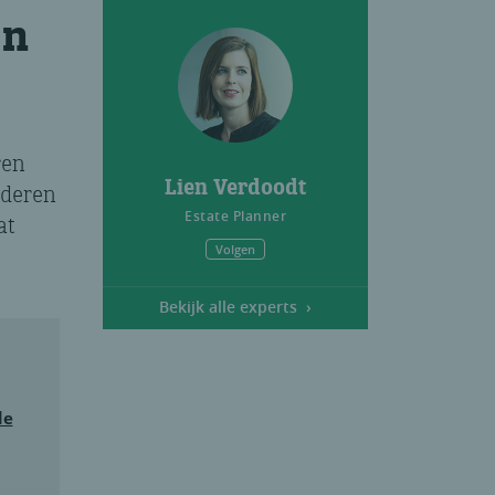
en
ren
Lien Verdoodt
nderen
Estate Planner
at
Volgen
Bekijk alle experts
de