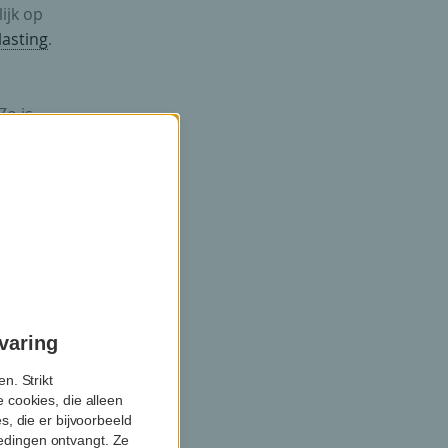
ijk op
lasting
.
Zo is
air
varing
n. Strikt
 cookies, die alleen
, die er bijvoorbeeld
biedingen ontvangt. Ze