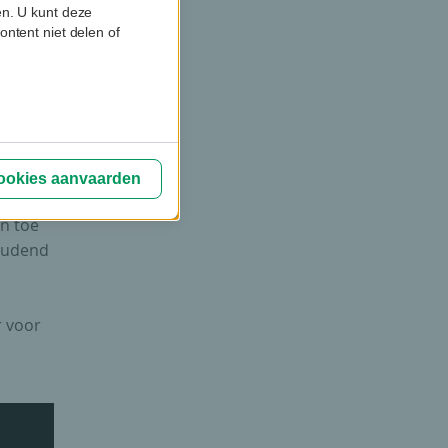
en. U kunt deze
ontent niet delen of
deren
cookies aanvaarden
n toe
houdend
r voor