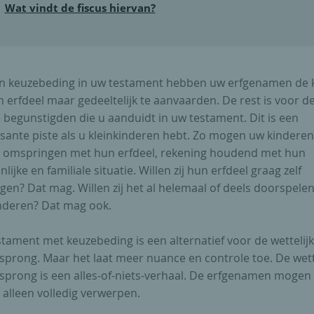
Wat vindt de fiscus hiervan?
n keuzebeding in uw testament hebben uw erfgenamen de 
erfdeel maar gedeeltelijk te aanvaarden. De rest is voor d
 begunstigden die u aanduidt in uw testament. Dit is een
ssante piste als u kleinkinderen hebt. Zo mogen uw kinderen
el omspringen met hun erfdeel, rekening houdend met hun
lijke en familiale situatie. Willen zij hun erfdeel graag zelf
en? Dat mag. Willen zij het al helemaal of deels doorspele
nderen? Dat mag ook.
tament met keuzebeding is een alternatief voor de wettelij
sprong. Maar het laat meer nuance en controle toe. De wett
ssprong is een alles-of-niets-verhaal. De erfgenamen mogen
 alleen volledig verwerpen.