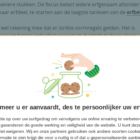
leinere stukken. De fiscus belast iedere erfgenaam afzonderl
 haar erfdeel, te starten aan de laagste tarieven van de
erfbe
wel rekening mee dat er strikte vormregels gelden. Het is
eel om het keuzebeding correct en duidelijk te formuleren. 
 overeenstemming met alle wettelijke bepalingen en met uw
. Dat vraagt een grondige analyse van uw notaris.
Vlabel bevestigde dat een testament
euzebeding geen fiscaal misbruik is.
Lien Verdoodt
eer u er aanvaardt, des te persoonlijker uw er
tie op over uw surfgedrag om vervolgens uw online ervaring te verbetere
 garanderen de goede werking en veiligheid van de website. U kunt deze
niet weigeren. Wij en onze partners gebruiken ook andere soorten cookies
vindt de fiscus hiervan?
rmatie te zien krijgt die voor u nuttig is of dat u gepersonaliseerde aan