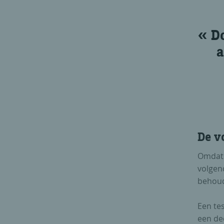
Do
a
De v
Omdat 
volgend
behoud
Een tes
een dee