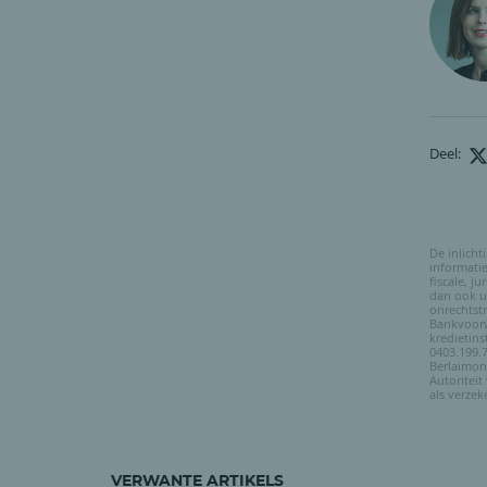
Deel:
De inlicht
informati
fiscale, j
dan ook uw
onrechtstr
Bankvoorw
kredietins
0403.199.7
Berlaimon
Autoriteit
als verzek
VERWANTE ARTIKELS