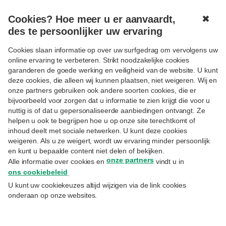
Cookies? Hoe meer u er aanvaardt,
✖
MENU
des te persoonlijker uw ervaring
Cookies slaan informatie op over uw surfgedrag om vervolgens uw
online ervaring te verbeteren. Strikt noodzakelijke cookies
garanderen de goede werking en veiligheid van de website. U kunt
deze cookies, die alleen wij kunnen plaatsen, niet weigeren. Wij en
onze partners gebruiken ook andere soorten cookies, die er
Volgen
FISCALITEIT
bijvoorbeeld voor zorgen dat u informatie te zien krijgt die voor u
Wat betekent het Arizona-
nuttig is of dat u gepersonaliseerde aanbiedingen ontvangt. Ze
helpen u ook te begrijpen hoe u op onze site terechtkomt of
regeerakkoord voor u?
inhoud deelt met sociale netwerken. U kunt deze cookies
weigeren. Als u ze weigert, wordt uw ervaring minder persoonlijk
en kunt u bepaalde content niet delen of bekijken.
4.2.2025
onze partners
Alle informatie over cookies en
vindt u in
Philipp Bollen
– Director Estate Planning
ons cookiebeleid
.
U kunt uw cookiekeuzes altijd wijzigen via de link cookies
Onze federale regering kondigde een reeks
onderaan op onze websites.
belastinghervormingen aan die de komende
jaren in werking zullen treden. Wat mag u