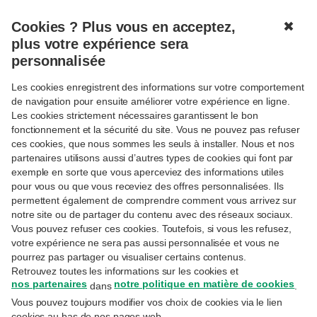
Cookies ? Plus vous en acceptez,
✖
MENU
plus votre expérience sera
personnalisée
Les cookies enregistrent des informations sur votre comportement
de navigation pour ensuite améliorer votre expérience en ligne.
Les cookies strictement nécessaires garantissent le bon
fonctionnement et la sécurité du site. Vous ne pouvez pas refuser
ces cookies, que nous sommes les seuls à installer. Nous et nos
Yves Ceurstemont
partenaires utilisons aussi d’autres types de cookies qui font par
exemple en sorte que vous aperceviez des informations utiles
pour vous ou que vous receviez des offres personnalisées. Ils
Suivre
permettent également de comprendre comment vous arrivez sur
Head of Consulting Arval
notre site ou de partager du contenu avec des réseaux sociaux.
Vous pouvez refuser ces cookies. Toutefois, si vous les refusez,
Voir tous les experts
votre expérience ne sera pas aussi personnalisée et vous ne
pourrez pas partager ou visualiser certains contenus.
Yves Ceurstemont est ingénieur commercial et titulaire
Retrouvez toutes les informations sur les cookies et
nos partenaires
d’un master en relations internationales et diplomatiques
notre politique en matière de cookies
dans
.
(université d’Anvers). Il a commencé sa carrière chez Arval
Vous pouvez toujours modifier vos choix de cookies via le lien
cookies au bas de nos pages web.