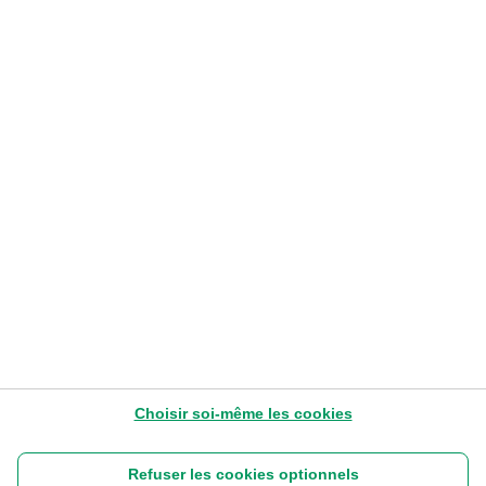
MOBILITÉ
Leasing opérationnel: une solution
pour votre flotte?
Yves Ceurstemont
– Head of Consulting Arval
10-7-2024
1-3 min
Lire plus tard
Choisir soi-même les cookies
Refuser les cookies optionnels