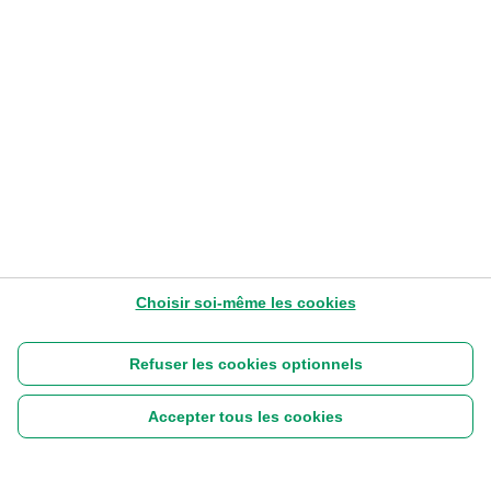
été ?
Delphine Wykes
– Head of Asset Allocation
9-7-2026
4
Lire plus tard
Choisir soi-même les cookies
Refuser les cookies optionnels
Accepter tous les cookies