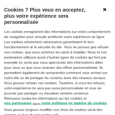
Cookies ? Plus vous en acceptez,
✖
MENU
plus votre expérience sera
personnalisée
Les cookies enregistrent des informations sur votre comportement
de navigation pour ensuite améliorer votre expérience en ligne.
Les cookies strictement nécessaires garantissent le bon
fonctionnement et la sécurité du site. Vous ne pouvez pas refuser
Suivre
TRENDS
ces cookies, que nous sommes les seuls à installer. Nous et nos
Plafond de la dette américaine:
partenaires utilisons aussi d’autres types de cookies qui font par
ce qu’il faut savoir
exemple en sorte que vous aperceviez des informations utiles
pour vous ou que vous receviez des offres personnalisées. Ils
permettent également de comprendre comment vous arrivez sur
notre site ou de partager du contenu avec des réseaux sociaux.
17-5-2023
Vous pouvez refuser ces cookies. Toutefois, si vous les refusez,
Koen De Leus
– Chief Economist
votre expérience ne sera pas aussi personnalisée et vous ne
pourrez pas partager ou visualiser certains contenus.
Les discussions concernant le plafond de la
Retrouvez toutes les informations sur les cookies et
dette aux États-Unis inquiètent les marchés.
nos partenaires
notre politique en matière de cookies
dans
.
Vous pouvez toujours modifier vos choix de cookies via le lien
Qu’en est-il exactement? Quels sont les
cookies au bas de nos pages web.