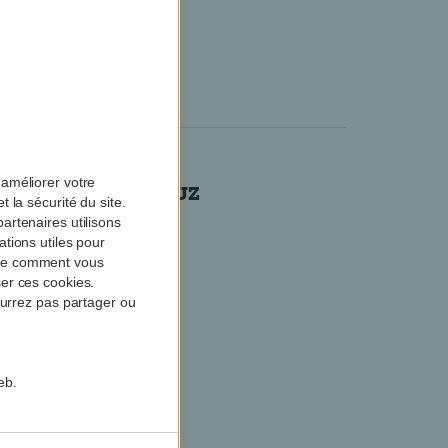
ès
améliorer votre
 le détroit d’Ormuz
 la sécurité du site.
artenaires utilisons
tions utiles pour
dre comment vous
er ces cookies.
ourrez pas partager ou
eb.