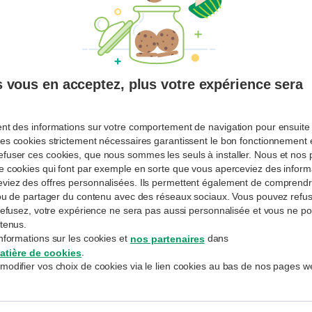
er les tendances de demain afin d’identifier les opportunités d’apr
 vous en acceptez, plus votre expérience sera
ACTUALITÉ
ent des informations sur votre comportement de navigation pour ensuite 
L’or prisonnier d’un canal plus étroit que
es cookies strictement nécessaires garantissent le bon fonctionnement et
fuser ces cookies, que nous sommes les seuls à installer. Nous et nos p
Mattias Demets
– Investment Strategy Advisor
de cookies qui font par exemple en sorte que vous aperceviez des informa
eviez des offres personnalisées. Ils permettent également de compren
5-8-2026
1 - 3 min
Lire plus tard
e ou de partager du contenu avec des réseaux sociaux. Vous pouvez refus
s refusez, votre expérience ne sera pas aussi personnalisée et vous ne p
ntenus.
nformations sur les cookies et
dans
nos partenaires
.
atière de cookies
modifier vos choix de cookies via le lien cookies au bas de nos pages w