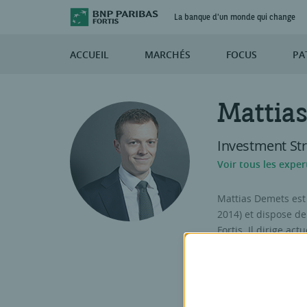
La banque d'un monde qui change
ACCUEIL
MARCHÉS
FOCUS
PA
Mattia
Investment Str
Voir tous les exper
Mattias Demets est 
2014) et dispose de
Fortis. Il dirige ac
6 ans à Bruxelles. 
inlassable pour le
dépasse toutefois c
font également par