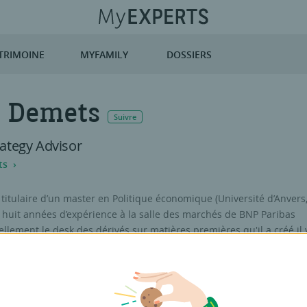
TRIMOINE
MYFAMILY
DOSSIERS
s Demets
Suivre
ategy Advisor
ts
titulaire d’un master en Politique économique (Université d’Anvers
 huit années d’expérience à la salle des marchés de BNP Paribas
tuellement le desk des dérivés sur matières premières qu'il a créé il 
Il a ainsi développé une expertise approfondie et une curiosité
s marchés des matières premières. Son champ de compétences
e seul univers : les marchés des changes (FX) et des taux d’intérêt
tie de ses domaines de prédilection.