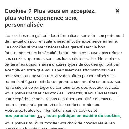
Cookies ? Plus vous en acceptez,
✖
MENU
plus votre expérience sera
personnalisée
Les cookies enregistrent des informations sur votre comportement
de navigation pour ensuite améliorer votre expérience en ligne.
Les cookies strictement nécessaires garantissent le bon
fonctionnement et la sécurité du site. Vous ne pouvez pas refuser
ces cookies, que nous sommes les seuls à installer. Nous et nos
Steven Verbanck
partenaires utilisons aussi d’autres types de cookies qui font par
Suivre
exemple en sorte que vous aperceviez des informations utiles
Expert Family Business Governance, BNP
pour vous ou que vous receviez des offres personnalisées. Ils
permettent également de comprendre comment vous arrivez sur
Paribas Fortis
notre site ou de partager du contenu avec des réseaux sociaux.
Voir tous les experts
Vous pouvez refuser ces cookies. Toutefois, si vous les refusez,
votre expérience ne sera pas aussi personnalisée et vous ne
pourrez pas partager ou visualiser certains contenus.
Steven Verbanck est titulaire d’un master en sciences
Retrouvez toutes les informations sur les cookies et
économiques et fiscales. Il est aussi médiateur agréé en
nos partenaires
notre politique en matière de cookies
dans
.
affaires civiles, commerciales et familiales, ainsi que Family
Vous pouvez toujours modifier vos choix de cookies via le lien
Business Advisor certifié. Il compte plus de 15 années
cookies au bas de nos pages web.