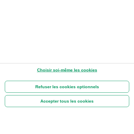
anniversaire de #MyFuture
6-5-2022
5:13
Lire plus tard
Choisir soi-même les cookies
Refuser les cookies optionnels
Accepter tous les cookies