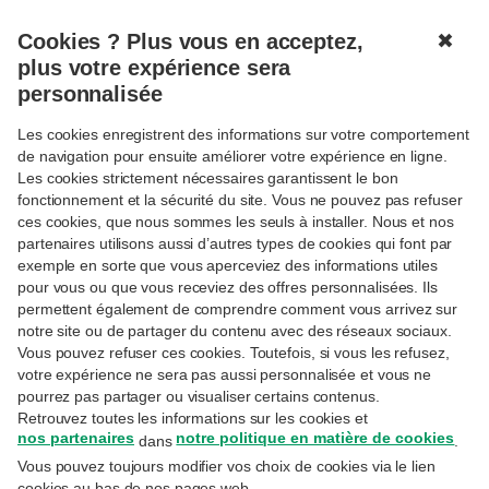
Cookies ? Plus vous en acceptez,
✖
MENU
plus votre expérience sera
personnalisée
Les cookies enregistrent des informations sur votre comportement
de navigation pour ensuite améliorer votre expérience en ligne.
Les cookies strictement nécessaires garantissent le bon
fonctionnement et la sécurité du site. Vous ne pouvez pas refuser
Suivre
MYFAMILY
TENDANCES
ces cookies, que nous sommes les seuls à installer. Nous et nos
Quel fonds d’investissement est
partenaires utilisons aussi d’autres types de cookies qui font par
exemple en sorte que vous aperceviez des informations utiles
fait pour vous?
pour vous ou que vous receviez des offres personnalisées. Ils
permettent également de comprendre comment vous arrivez sur
notre site ou de partager du contenu avec des réseaux sociaux.
9-2-2022
Vous pouvez refuser ces cookies. Toutefois, si vous les refusez,
Geert Ruysschaert
– Portfolio Manager
votre expérience ne sera pas aussi personnalisée et vous ne
pourrez pas partager ou visualiser certains contenus.
Vous êtes perdu(e) face à l’énorme offre de
Retrouvez toutes les informations sur les cookies et
nos partenaires
notre politique en matière de cookies
fonds d’investissement? Ces cinq questions
dans
.
Vous pouvez toujours modifier vos choix de cookies via le lien
vous permettent de choisir entre fonds
cookies au bas de nos pages web.