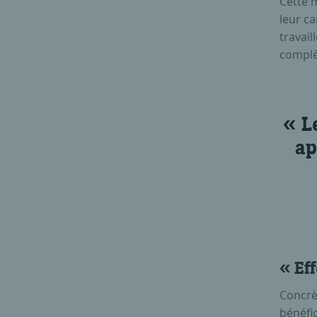
Cette m
leur c
travail
complèt
L
ap
« Ef
Concrè
bénéfic