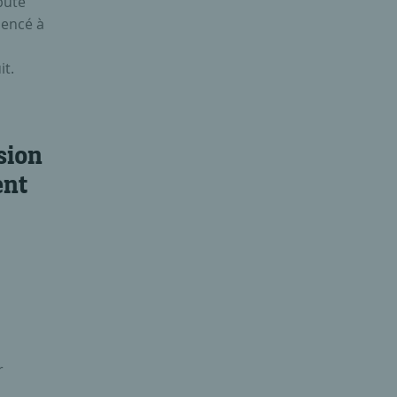
buté
mencé à
it.
sion
ent
r