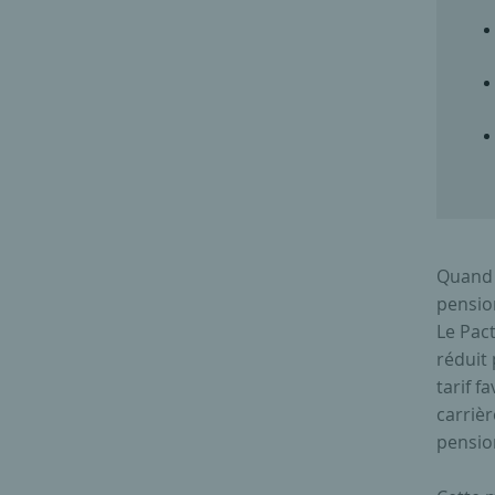
Quand 
pension
Le Pac
réduit 
tarif 
carrièr
pensio