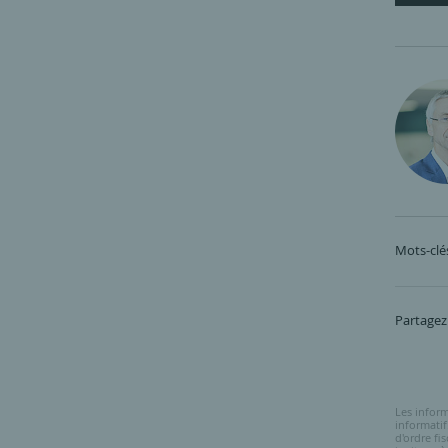
Mots-clé
Partagez
Les inform
informati
d'ordre fi