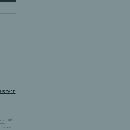
LUS TARD
purement
ions
ous vous