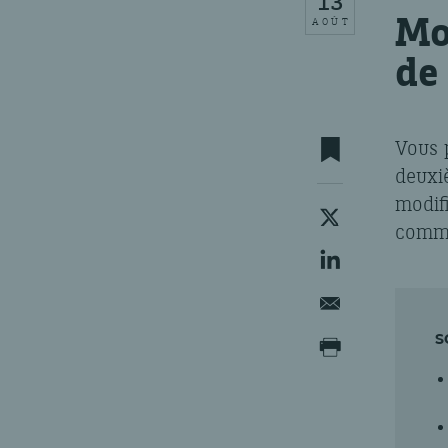
13
Mo
AOÛT
de
Vous 
deuxi
modifi
comme
S