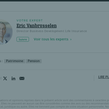
VOTRE EXPERT
Eric Vanbrusselen
Director Business Development Life Insurance
Voir tous les experts
Suivre
s :
Patrimoine
Pension
 :
LIRE P
ations et opinions reprises dans le présent article sont des commentaires à caractère 
f. Elles ne peuvent en aucun cas être considérées comme des avis ou des recommandat
scal, juridique ou autre. Elles ne tiennent pas compte de votre situation personnelle. N