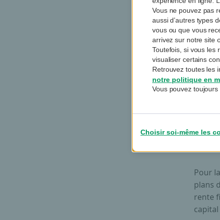
expérience en ligne. L
Vous ne pouvez pas re
aussi d’autres types 
vous ou que vous rec
arrivez sur notre sit
Toutefois, si vous le
visualiser certains co
Retrouvez toutes les i
Moda
notre politique en m
Vous pouvez toujours 
Pour l
(EIP), 
les in
Choisir soi-même les c
capital
Peu im
Pour l
plans d
rente f
capital