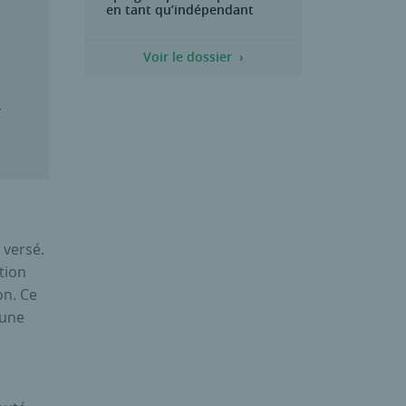
en tant qu’indépendant
Voir le dossier
r
 versé.
tion
on. Ce
 une