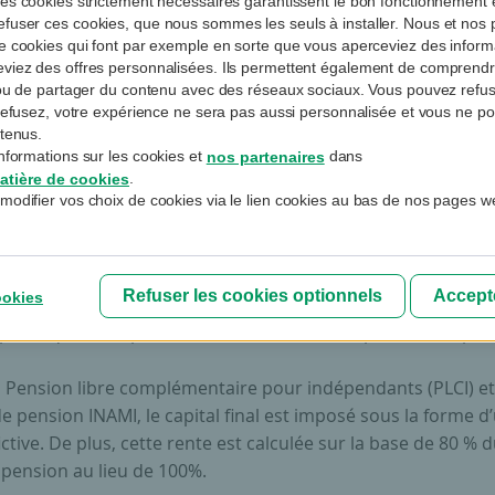
es cookies strictement nécessaires garantissent le bon fonctionnement et
fuser ces cookies, que nous sommes les seuls à installer. Nous et nos p
que les salariés
de cookies qui font par exemple en sorte que vous aperceviez des informa
eviez des offres personnalisées. Ils permettent également de compren
e ou de partager du contenu avec des réseaux sociaux. Vous pouvez refus
s refusez, votre expérience ne sera pas aussi personnalisée et vous ne p
ntenus.
nformations sur les cookies et
dans
nos partenaires
lités d’application du taux réduit
.
atière de cookies
modifier vos choix de cookies via le lien cookies au bas de nos pages w
es assurances groupe et les engagements individuels de pe
le taux réduit s’élève à 10% au lieu de 16,5%. Ce tarif concern
dépendants que les salariés. Si vous demandez le versement
Refuser les cookies optionnels
Accepte
ookies
 à 60 ou 61 ans, la taxe finale est de respectivement 20% et 
porte que vous preniez effectivement votre pension ou pas
a Pension libre complémentaire pour indépendants (PLCI) et
e pension INAMI, le capital final est imposé sous la forme d
ictive. De plus, cette rente est calculée sur la base de 80 % 
 pension au lieu de 100%.