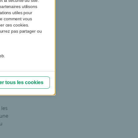
 la sécurité du site.
artenaires utilisons
tions utiles pour
dre comment vous
er ces cookies.
ourrez pas partager ou
eb.
nsion
e tant
 du
r tous les cookies
18%.
.
 les
’une
du