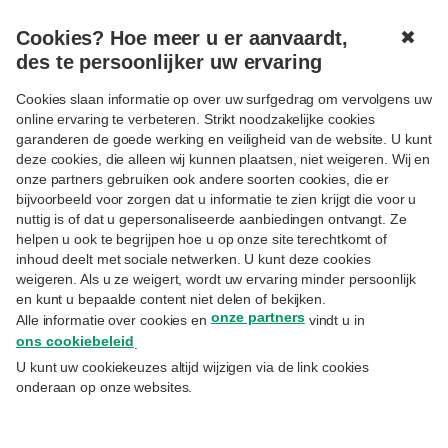
Cookies? Hoe meer u er aanvaardt,
✖
MENU
des te persoonlijker uw ervaring
Cookies slaan informatie op over uw surfgedrag om vervolgens uw
online ervaring te verbeteren. Strikt noodzakelijke cookies
garanderen de goede werking en veiligheid van de website. U kunt
deze cookies, die alleen wij kunnen plaatsen, niet weigeren. Wij en
onze partners gebruiken ook andere soorten cookies, die er
bijvoorbeeld voor zorgen dat u informatie te zien krijgt die voor u
Sandra Wilikens
nuttig is of dat u gepersonaliseerde aanbiedingen ontvangt. Ze
Volgen
helpen u ook te begrijpen hoe u op onze site terechtkomt of
Director Priority Banking, Private Banking
inhoud deelt met sociale netwerken. U kunt deze cookies
weigeren. Als u ze weigert, wordt uw ervaring minder persoonlijk
and Wealth Management / Member of the
en kunt u bepaalde content niet delen of bekijken.
Executive Board of BNP Paribas Fortis
onze partners
Alle informatie over cookies en
vindt u in
ons cookiebeleid
.
Bekijk alle experts
U kunt uw cookiekeuzes altijd wijzigen via de link cookies
onderaan op onze websites.
Sandra is juriste met een specialisatie in fiscaliteit (VUB,
1991). Bij BNP Paribas Fortis was ze eerder onder meer
Director Wealth Structuring & Lending, Director Wealth