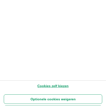
Werken aan meer diversiteit:
gefocust en stap voor stap
Sandra Wilikens
– Director Priority Banking, Private Banking
and Wealth Management / Member of the Executive Board of
BNP Paribas Fortis
8.8.2022
1-3 min
Later lezen
Cookies zelf kiezen
Optionele cookies weigeren