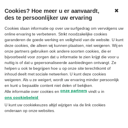
Cookies? Hoe meer u er aanvaardt,
✖
MENU
des te persoonlijker uw ervaring
Cookies slaan informatie op over uw surfgedrag om vervolgens uw
online ervaring te verbeteren. Strikt noodzakelijke cookies
garanderen de goede werking en veiligheid van de website. U kunt
deze cookies, die alleen wij kunnen plaatsen, niet weigeren. Wij en
onze partners gebruiken ook andere soorten cookies, die er
Volgen
MYFAMILY
ENTREPRENEURSHIP
bijvoorbeeld voor zorgen dat u informatie te zien krijgt die voor u
Boon voor de toekomst
nuttig is of dat u gepersonaliseerde aanbiedingen ontvangt. Ze
helpen u ook te begrijpen hoe u op onze site terechtkomt of
inhoud deelt met sociale netwerken. U kunt deze cookies
Kinderkleding kun je duurzaam maken;
weigeren. Als u ze weigert, wordt uw ervaring minder persoonlijk
en kunt u bepaalde content niet delen of bekijken.
koffie kun je duurzaam roosteren. Bij Ray &
onze partners
Alle informatie over cookies en
vindt u in
Jules hebben ze de kracht van de zon
ons cookiebeleid
.
ontdekt om hun bonen die verfijnde smaak
U kunt uw cookiekeuzes altijd wijzigen via de link cookies
te geven tegen een faire prijs.
onderaan op onze websites.