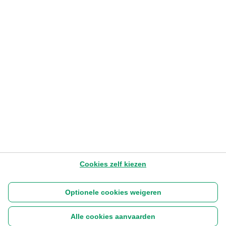
ENTREPRENEURSHIP
Vrouwen opleiden in nieuwe
technologieën
Julie Foulon – Founder Girleek
8.11.2022
3:38
Later lezen
Cookies zelf kiezen
Optionele cookies weigeren
Alle cookies aanvaarden