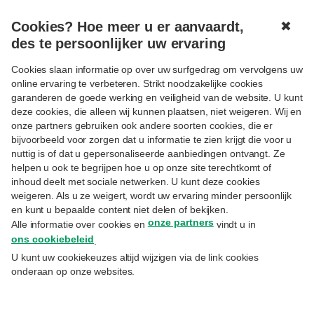
Cookies? Hoe meer u er aanvaardt,
✖
MENU
des te persoonlijker uw ervaring
Cookies slaan informatie op over uw surfgedrag om vervolgens uw
online ervaring te verbeteren. Strikt noodzakelijke cookies
garanderen de goede werking en veiligheid van de website. U kunt
deze cookies, die alleen wij kunnen plaatsen, niet weigeren. Wij en
onze partners gebruiken ook andere soorten cookies, die er
Volgen
PENSIOEN
bijvoorbeeld voor zorgen dat u informatie te zien krijgt die voor u
Nieuw: sparen voor uw
nuttig is of dat u gepersonaliseerde aanbiedingen ontvangt. Ze
helpen u ook te begrijpen hoe u op onze site terechtkomt of
pensioen als zelfstandige
inhoud deelt met sociale netwerken. U kunt deze cookies
weigeren. Als u ze weigert, wordt uw ervaring minder persoonlijk
en kunt u bepaalde content niet delen of bekijken.
4.1.2019
onze partners
Alle informatie over cookies en
vindt u in
Eric Vanbrusselen
– Director Business Development Life Insurance
ons cookiebeleid
.
U kunt uw cookiekeuzes altijd wijzigen via de link cookies
In ons land zijn er 450.000 zelfstandigen
onderaan op onze websites.
zonder vennootschap. Voor hen is er sinds
dit jaar een formule om te sparen voor hun