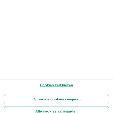
PENSIOEN
Werken aan een beter pensioen
Bart Van Poucke
– Head of Target Allocation, Benelux & UK
19.10.2023
1-3 min
Later lezen
Cookies zelf kiezen
Optionele cookies weigeren
Alle cookies aanvaarden