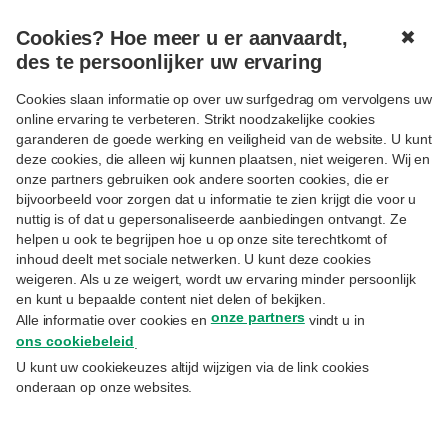
Cookies? Hoe meer u er aanvaardt,
✖
MENU
des te persoonlijker uw ervaring
Cookies slaan informatie op over uw surfgedrag om vervolgens uw
online ervaring te verbeteren. Strikt noodzakelijke cookies
garanderen de goede werking en veiligheid van de website. U kunt
deze cookies, die alleen wij kunnen plaatsen, niet weigeren. Wij en
onze partners gebruiken ook andere soorten cookies, die er
Volgen
SUCCESSIE
bijvoorbeeld voor zorgen dat u informatie te zien krijgt die voor u
Nieuwe regels voor Vlaamse
nuttig is of dat u gepersonaliseerde aanbiedingen ontvangt. Ze
helpen u ook te begrijpen hoe u op onze site terechtkomt of
erfbelasting
inhoud deelt met sociale netwerken. U kunt deze cookies
weigeren. Als u ze weigert, wordt uw ervaring minder persoonlijk
en kunt u bepaalde content niet delen of bekijken.
7.10.2019
onze partners
Alle informatie over cookies en
vindt u in
Jan Desmet
– Estate planner
ons cookiebeleid
.
U kunt uw cookiekeuzes altijd wijzigen via de link cookies
De Vlaamse regering pakt de erfbelasting
onderaan op onze websites.
aan. Bankgiften zijn pas na vier jaar vrij van
erfbelasting, uw ‘beste vriend’ kan