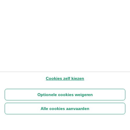
belegging al?
Valérie Gauthier
– Director Market and Distribution
Development Save & Invest
27.4.2026
1-3 min
Later lezen
Cookies zelf kiezen
Optionele cookies weigeren
Alle cookies aanvaarden