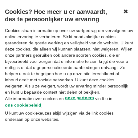
Cookies? Hoe meer u er aanvaardt,
✖
MENU
des te persoonlijker uw ervaring
Cookies slaan informatie op over uw surfgedrag om vervolgens uw
online ervaring te verbeteren. Strikt noodzakelijke cookies
garanderen de goede werking en veiligheid van de website. U kunt
deze cookies, die alleen wij kunnen plaatsen, niet weigeren. Wij en
onze partners gebruiken ook andere soorten cookies, die er
Volgen
PENSIOEN
bijvoorbeeld voor zorgen dat u informatie te zien krijgt die voor u
Vier pensioenspaarformules
nuttig is of dat u gepersonaliseerde aanbiedingen ontvangt. Ze
helpen u ook te begrijpen hoe u op onze site terechtkomt of
voor zelfstandigen
inhoud deelt met sociale netwerken. U kunt deze cookies
weigeren. Als u ze weigert, wordt uw ervaring minder persoonlijk
en kunt u bepaalde content niet delen of bekijken.
11.1.2023
onze partners
Alle informatie over cookies en
vindt u in
Eric Vanbrusselen
– Director Business Development Life Insurance
ons cookiebeleid
.
U kunt uw cookiekeuzes altijd wijzigen via de link cookies
Als zelfstandige hebt u geen
onderaan op onze websites.
groepsverzekering van uw werkgever. Maar
u kunt wel zelf sparen voor een aanvullend